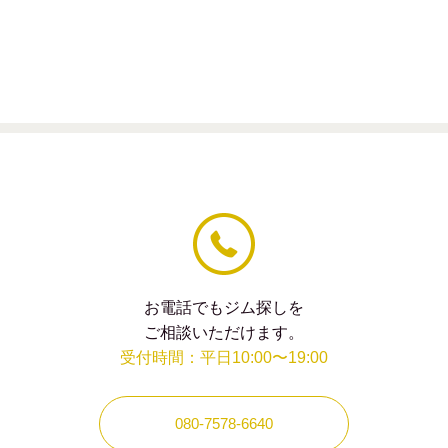
の
フィー
ル
ド
は
空
の
ま
ま
に
し
て
く
だ
さ
い。
お電話でもジム探しを
ご相談いただけます。
受付時間：平日10:00〜19:00
080-7578-6640