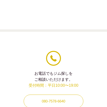
の
フィー
ル
ド
は
空
の
ま
ま
に
し
て
く
だ
さ
い。
お電話でもジム探しを
ご相談いただけます。
受付時間：平日10:00〜19:00
080-7578-6640