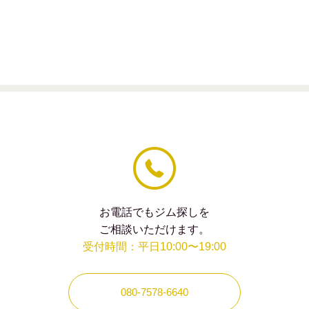
の
フィー
ル
ド
は
空
の
ま
ま
に
し
て
く
だ
さ
い。
お電話でもジム探しを
ご相談いただけます。
受付時間：平日10:00〜19:00
080-7578-6640