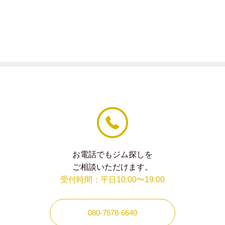
の
フィー
ル
ド
は
空
の
ま
ま
に
し
て
く
だ
さ
い。
お電話でもジム探しを
ご相談いただけます。
受付時間：平日10:00〜19:00
080-7578-6640