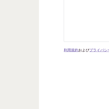
利用規約
および
プライバシ
こ
の
フィー
ル
ド
は
空
の