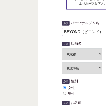
パーソナルジム名
必須
店舗名
必須
性別
必須
女性
男性
お名前
必須