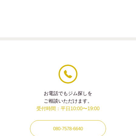
の
フィー
ル
ド
は
空
の
ま
ま
に
し
て
く
だ
さ
い。
お電話でもジム探しを
ご相談いただけます。
受付時間：平日10:00〜19:00
080-7578-6640