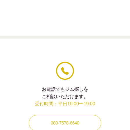
の
フィー
ル
ド
は
空
の
ま
ま
に
し
て
く
だ
さ
い。
お電話でもジム探しを
ご相談いただけます。
受付時間：平日10:00〜19:00
080-7578-6640