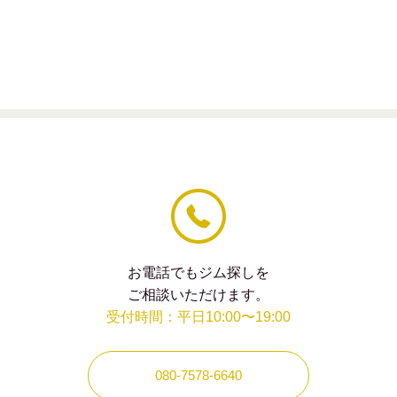
の
フィー
ル
ド
は
空
の
ま
ま
に
し
て
く
だ
さ
い。
お電話でもジム探しを
ご相談いただけます。
受付時間：平日10:00〜19:00
080-7578-6640