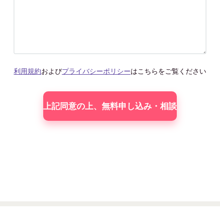
利用規約
および
プライバシーポリシー
はこちらをご覧ください
こ
の
フィー
ル
ド
は
空
の
ま
ま
に
し