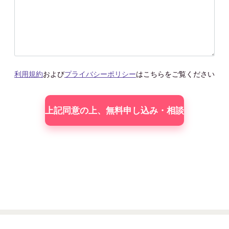
利用規約
および
プライバシーポリシー
はこちらをご覧ください
こ
の
フィー
ル
ド
は
空
の
ま
ま
に
し