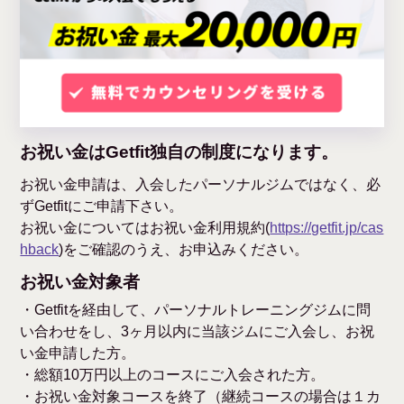
お祝い金はGetfit独自の制度になります。
お祝い金申請は、入会したパーソナルジムではなく、必
ずGetfitにご申請下さい。
お祝い金についてはお祝い金利用規約(
https://getfit.jp/cas
hback
)をご確認のうえ、お申込みください。
お祝い金対象者
・Getfitを経由して、パーソナルトレーニングジムに問
い合わせをし、3ヶ月以内に当該ジムにご入会し、お祝
い金申請した方。
・総額10万円以上のコースにご入会された方。
・お祝い金対象コースを終了（継続コースの場合は１カ