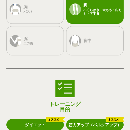
脚
胸
ふくらはぎ・太もも・内も
バスト
も・下半身
腕
背中
二の腕
トレーニング
目的
ダイエット
筋力アップ（バルクアップ）