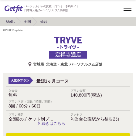
パーソナルジムの比較・口コミ・予約サイト
日本最大級のパーソナルジム掲載数
Getfit
全国
仙台
2026.01.13
update
TRYVE
- トライヴ -
定禅寺通店
宮城県
北海道・東北
パーソナルジム店舗
最短1ヶ月コース
入会金
プラン金額
無料
140,800円(税込)
プラン内容（回数 / 時間 / 期間）
8回 / 60分 / 60日
プラン補足
アクセス
全8回のチケット制プ…
勾当台公園駅から徒歩2分
続きはこちら