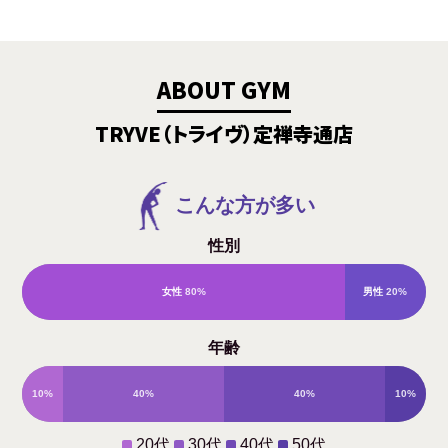
ABOUT GYM
TRYVE（トライヴ）定禅寺通店
こんな方が多い
性別
女性
80%
男性
20%
年齢
10%
40%
40%
10%
20代
30代
40代
50代