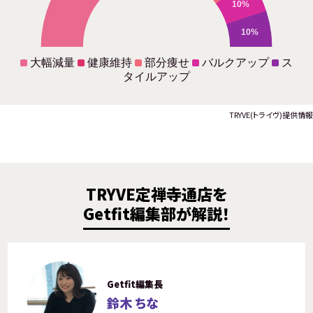
10%
10%
大幅減量
健康維持
部分痩せ
バルクアップ
ス
タイルアップ
TRYVE(トライヴ)提供情報
TRYVE定禅寺通店を
Getfit編集部が解説！
Getfit編集長
鈴木 ちな