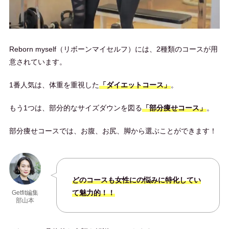
Reborn myself 宇都宮店
宇都宮駅から徒歩1分
Reborn myself（リボーンマイセルフ）には、2種類のコースが用
Reborn myself 浦和店
浦和駅から徒歩7分
意されています。
1番人気は、体重を重視した
「ダイエットコース」
。
Reborn myself 所沢店
所沢駅から徒歩3分
もう1つは、部分的なサイズダウンを図る
「部分痩せコース」
。
部分痩せコースでは、お腹、お尻、脚から選ぶことができます！
Reborn myself 京橋店
京橋駅から徒歩3分
Reborn myself 千葉駅前店
千葉駅から徒歩3分
どのコースも女性にの悩みに特化してい
て魅力的！！
Getfit編集
部山本
Reborn myself 横浜店
横浜駅から徒歩7分