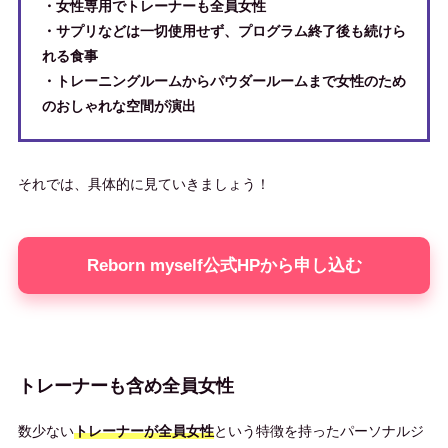
・女性専用でトレーナーも全員女性
・サプリなどは一切使用せず、プログラム終了後も続けら
れる食事
・トレーニングルームからパウダールームまで女性のため
のおしゃれな空間が演出
それでは、具体的に見ていきましょう！
Reborn myself公式HPから申し込む
トレーナーも含め全員女性
数少ない
トレーナーが全員女性
という特徴を持ったパーソナルジ