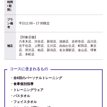
時間
/ 期
間）
プラ
平日11:00～17:00限定
ン備
考
【対象店舗】
六本木店、渋谷店、新宿店、池袋店、吉祥寺店、品川店、
北千住店、上野店、立川店、自由が丘店、町田店、東京
補足
店、所沢店、柏店、新潟店、名古屋駅店、⾦山店、堺東
店、本町店
コースに含まれるもの
・全8回のパーソナルトレーニング
・食事個別指導
・トレーニングウェア
・バスタオル
・フェイスタオル