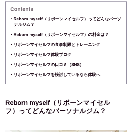
Contents
Reborn myself（リボーンマイセルフ）ってどんなパーソ
ナルジム？
Reborn myself（リボーンマイセルフ）の料金は？
リボーンマイセルフの食事制限とトレーニング
リボーンマイセルフ体験ブログ
リボーンマイセルフの口コミ（SNS）
リボーンマイセルフを検討しているなら体験へ
Reborn myself（リボーンマイセル
フ）ってどんなパーソナルジム？