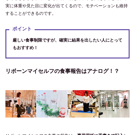
Reborn myself 町田店
町田駅から徒歩4分
実に体重や見た目に変化が出てくるので、モチベーションも維持
することができるのです。
Reborn myself 高崎店
高崎駅から徒歩7分
ポイント
厳しい食事制限ですが、確実に結果を出したい人にとって
Reborn myself 名古屋駅前店
名古屋駅から徒歩2分
もおすすめ！
Reborn myself 金山店
金山駅から徒歩3分
リボーンマイセルフの食事報告はアナログ！？
Reborn myself 長野店
長野駅から徒歩3分
Reborn myself 金沢店
金沢駅香林坊バス停から徒歩
3分