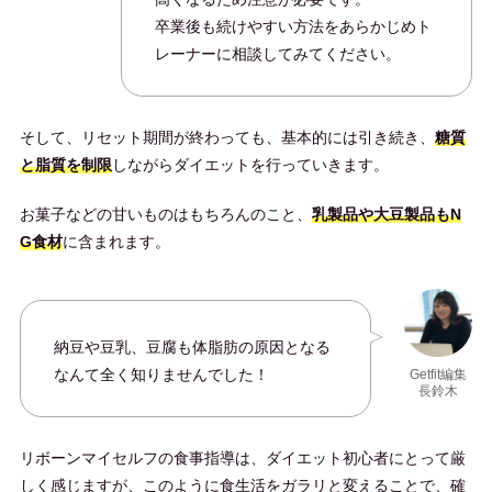
Reborn myself 藤沢店
藤沢駅から徒歩4分
卒業後も続けやすい方法をあらかじめト
レーナーに相談してみてください。
Reborn myself 吉祥寺店
吉祥寺駅から徒歩5分
そして、リセット期間が終わっても、基本的には引き続き、
糖質
Reborn myself あざみ野・たまプラーザ店
と脂質を制限
しながらダイエットを行っていきます。
たまプ
ラーザ駅から徒歩6分
お菓子などの甘いものはもちろんのこと、
乳製品や大豆製品もN
G食材
に含まれます。
Reborn myself 柏店
柏駅から徒歩3分
Reborn myself 立川店
立川駅から徒歩5分
納豆や豆乳、豆腐も体脂肪の原因となる
なんて全く知りませんでした！
Getfit編集
長鈴木
Reborn myself 自由が丘店
自由が丘駅から徒歩4分
リボーンマイセルフの食事指導は、ダイエット初心者にとって厳
しく感じますが、このように食生活をガラリと変えることで、確