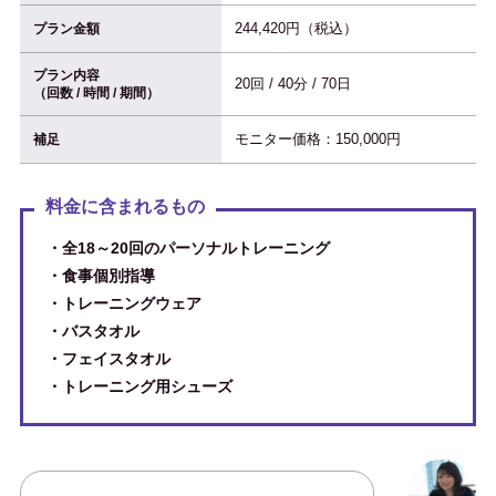
244,420円（税込）
プラン金額
プラン内容
20回 / 40分 / 70日
（回数 / 時間 / 期間）
モニター価格：150,000円
補足
料金に含まれるもの
・全18～20回のパーソナルトレーニング
・食事個別指導
・トレーニングウェア
・バスタオル
・フェイスタオル
・トレーニング用シューズ