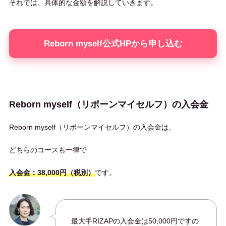
それでは、具体的な金額を解説していきます。
Reborn myself 川崎店
川崎駅から徒歩5分
Reborn myself公式HPから申し込む
Reborn myself 藤沢店
藤沢駅から徒歩4分
Reborn myself 吉祥寺店
吉祥寺駅から徒歩5分
Reborn myself（リボーンマイセルフ）の入会金
Reborn myself あざみ野・たまプラーザ店
Reborn myself（リボーンマイセルフ）の入会金は、
たまプ
ラーザ駅から徒歩6分
どちらのコースも一律で
Reborn myself 柏店
入会金：38,000円（税別）
です。
柏駅から徒歩3分
Reborn myself 立川店
立川駅から徒歩5分
最大手RIZAPの入会金は50,000円ですの