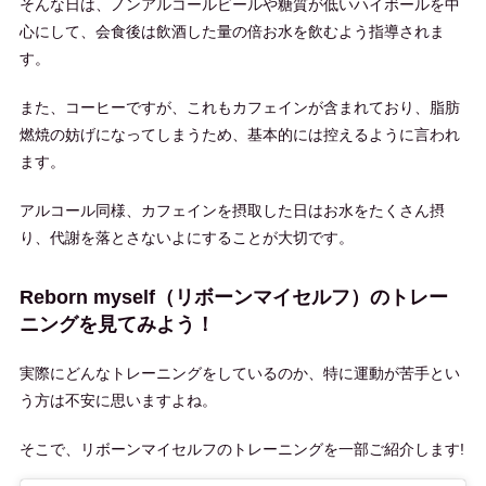
そんな日は、ノンアルコールビールや糖質が低いハイボールを中
心にして、会食後は飲酒した量の倍お水を飲むよう指導されま
す。
また、コーヒーですが、これもカフェインが含まれており、脂肪
燃焼の妨げになってしまうため、基本的には控えるように言われ
ます。
アルコール同様、カフェインを摂取した日はお水をたくさん摂
り、代謝を落とさないよにすることが大切です。
Reborn myself（リボーンマイセルフ）のトレー
ニングを見てみよう！
実際にどんなトレーニングをしているのか、特に運動が苦手とい
う方は不安に思いますよね。
そこで、リボーンマイセルフのトレーニングを一部ご紹介します!