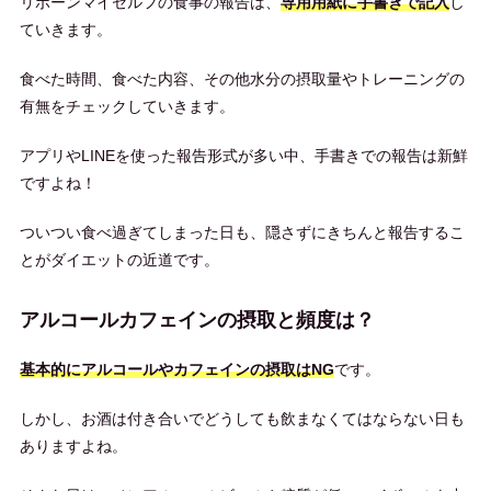
リボーンマイセルフの食事の報告は、
専用用紙に手書きで記入
し
Reborn myself 池袋店
池袋駅から徒歩5分
ていきます。
食べた時間、食べた内容、その他水分の摂取量やトレーニングの
Reborn myself 東京店
日本橋駅から徒歩1分
有無をチェックしていきます。
アプリやLINEを使った報告形式が多い中、手書きでの報告は新鮮
ですよね！
ついつい食べ過ぎてしまった日も、隠さずにきちんと報告するこ
とがダイエットの近道です。
アルコールカフェインの摂取と頻度は？
基本的にアルコールやカフェインの摂取はNG
です。
しかし、お酒は付き合いでどうしても飲まなくてはならない日も
ありますよね。