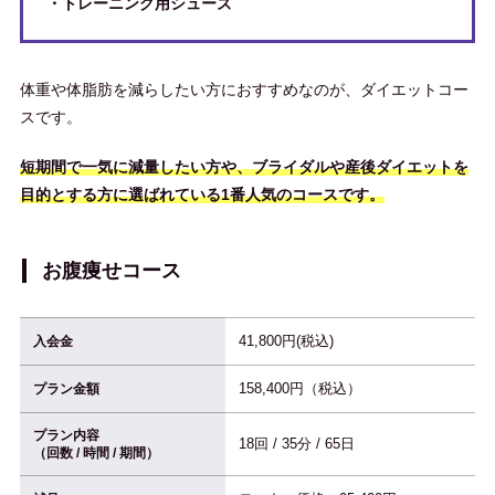
・トレーニング用シューズ
体重や体脂肪を減らしたい方におすすめなのが、ダイエットコー
スです。
短期間で一気に減量したい方や、ブライダルや産後ダイエットを
目的とする方に選ばれている1番人気のコースです。
お腹痩せコース
41,800円(税込)
入会金
158,400円（税込）
プラン金額
プラン内容
18回 / 35分 / 65日
（回数 / 時間 / 期間）