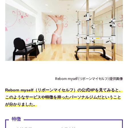
Reborn myself（リボーンマイセルフ）提供画像
Reborn myself（リボーンマイセルフ）の公式HPを見てみると、
このようなサービスや特徴を持ったパーソナルジムだということ
が分かりました。
特徴