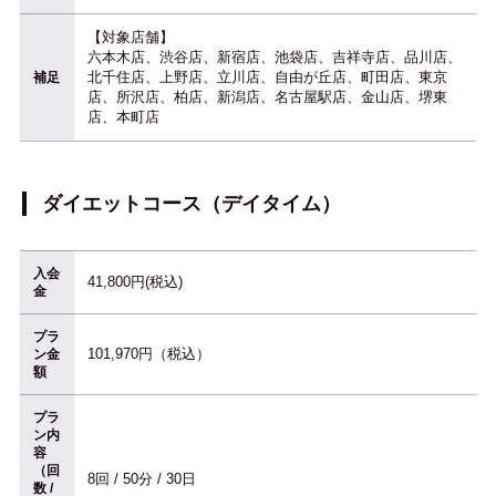
Reborn myself 金沢店
金沢駅香林坊バス停から徒歩
【対象店舗】
六本木店、渋谷店、新宿店、池袋店、吉祥寺店、品川店、
3分
北千住店、上野店、立川店、自由が丘店、町田店、東京
補足
店、所沢店、柏店、新潟店、名古屋駅店、⾦山店、堺東
店、本町店
Reborn myself 池袋店
池袋駅から徒歩5分
ダイエットコース（デイタイム）
Reborn myself 東京店
日本橋駅から徒歩1分
入会
41,800円(税込)
金
プラ
101,970円（税込）
ン金
額
プラ
ン内
容
（回
8回 / 50分 / 30日
数 /