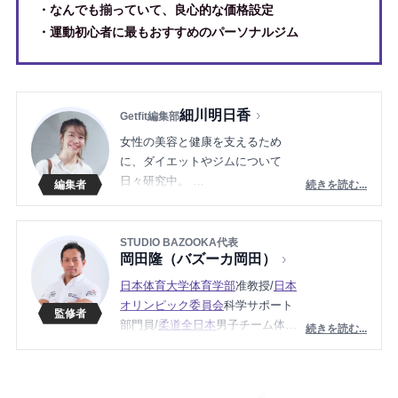
・なんでも揃っていて、良心的な価格設定
・運動初心者に最もおすすめのパーソナルジム
細川明日香
Getfit編集部
女性の美容と健康を支えるため
に、ダイエットやジムについて
日々研究中。
続きを読む...
ジムに足を運び、直接取材インタ
ビューをしています！
ダイエットインストラクターの資
STUDIO BAZOOKA代表
岡田隆（バズーカ岡田）
格取得に向けて勉強中。
日本体育大学体育学部
准教授/
日本
オリンピック委員会
科学サポート
部門員/
柔道全日本
男子チーム体力
続きを読む...
強化部門長（2012〜2021）/
日本ボ
ディビル＆フィットネス連盟
ジュ
ニア委員長、
理学療法士
など、