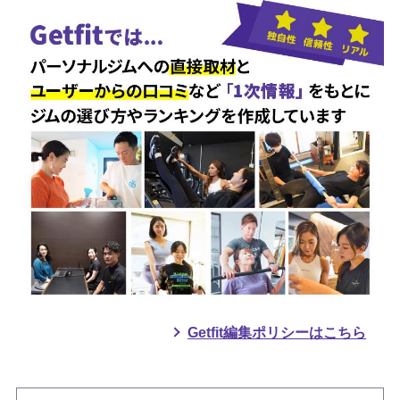
様々な肩書を持つ
STUDIO BAZOO
KA
の代表。
トップアスリートから一般の方ま
で身体作りの指導をしつつ、自身
もボディビルの選手であり日本選
手権大会には2016年、2017年に連
続出場。
骨格筋評論家「
バズーカ岡田
」と
して多くの雑誌、テレビ、YouTub
eなど多くのメディアで活躍中。
Getfit編集ポリシーはこちら