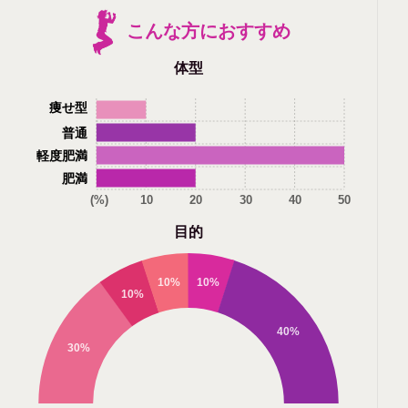
こんな方におすすめ
体型
痩せ型
普通
軽度肥満
肥満
(%)
10
20
30
40
50
目的
10%
10%
10%
40%
30%