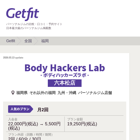
パーソナルジムの比較・口コミ・予約サイト
日本最大級のパーソナルジム掲載数
Getfit
全国
福岡
2026.03.13
update
Body Hackers Lab
- ボディハッカーズラボ -
六本松店
福岡県
それ以外の福岡
九州・沖縄
パーソナルジム店舗
月2回
入会金
プラン金額
22,000円(税込)
→
5,500円
19,250円(税込)
(税込)
プラン内容（回数 / 時間 / 期間）
2回 / 60分 / 30日