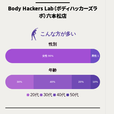
Body Hackers Lab（ボディハッカーズラ
ボ）六本松店
こんな方が多い
性別
女性
90%
男性
1
年齢
0%
30%
40%
20%
10%
20代
30代
40代
50代