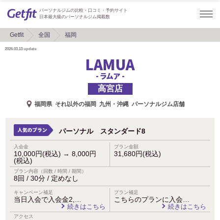
パーソナルジムの比較・口コミ・予約サイト
日本最大級のパーソナルジム掲載数
Getfit
全国
福岡
2026.03.13
update
LAMUA
- ラムア -
高宮店
福岡県
それ以外の福岡
九州・沖縄
パーソナルジム店舗
パーソナル スタンダード8
入会金
プラン金額
10,000円(税込)
→
8,000円
31,680円(税込)
(税込)
プラン内容（回数 / 時間 / 期間）
8回 / 30分 / 定めなし
キャンペーン補足
プラン補足
当日入会で入会金2,…
こちらのプランに入会…
続きはこちら
続きはこちら
アクセス