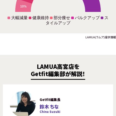
10%
大幅減量
健康維持
部分痩せ
バルクアップ
ス
タイルアップ
LAMUA(ラムア)提供情報
LAMUA高宮店を
Getfit編集部が解説！
Getfit編集長
鈴木 ちな
China Suzuki