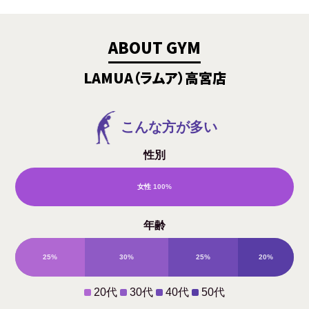
ABOUT GYM
LAMUA（ラムア）高宮店
こんな方が多い
性別
女性
100%
男
年齢
性
25%
30%
25%
20%
0%
20代
30代
40代
50代