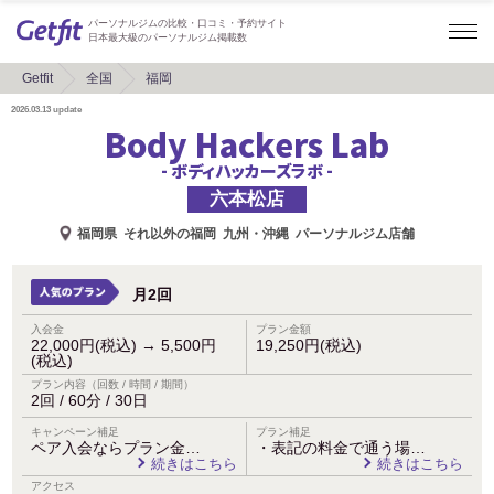
パーソナルジムの比較・口コミ・予約サイト
日本最大級のパーソナルジム掲載数
Getfit
全国
福岡
2026.03.13
update
Body Hackers Lab
- ボディハッカーズラボ -
六本松店
福岡県
それ以外の福岡
九州・沖縄
パーソナルジム店舗
月2回
入会金
プラン金額
22,000円(税込)
→
5,500円
19,250円(税込)
(税込)
プラン内容（回数 / 時間 / 期間）
2回 / 60分 / 30日
キャンペーン補足
プラン補足
ペア入会ならプラン金…
・表記の料金で通う場…
続きはこちら
続きはこちら
アクセス