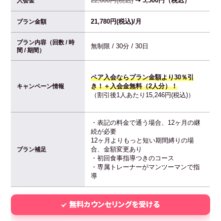
22,000円(税込)
⇢ 5,500円（税込）
入会金
21,780円(税込)/月
プラン金額
プラン内容（回数 / 時
無制限 / 30分 / 30日
間 / 期間）
ペア入会ならプラン金額より30％引
き！＋入会金無料（2人分）！
キャンペーン情報
（割引後1人あたり15,246円(税込)）
・表記の料金で通う場合、12ヶ月の継
続が必要
12ヶ月よりもっと短い期間縛りの場
合、金額変更あり
プラン補足
・初回食事指導つきのコース
・専属トレーナーがマンツーマンで指
導
無料カウンセリングを受ける