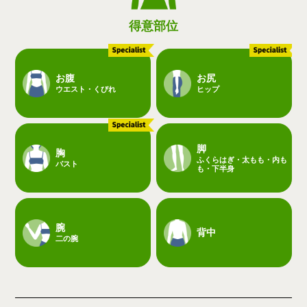
得意部位
お腹
お尻
ウエスト・くびれ
ヒップ
脚
胸
ふくらはぎ・太もも・内も
バスト
も・下半身
腕
背中
二の腕