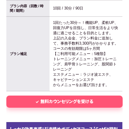
プラン内容（回数 / 時
10回 / 30分 / 90日
間 / 期間）
1回たった30分～！機能UP、柔軟UP、
回復力UPを目指し、日常生活をより快
適に過ごせることを目的とします。
上記の入会金、プラン料金に追加し
て、事務手数料3,300円がかかります。
コースの有効期限は5ヶ月間
【ご利用可能メニュー：5種類】
プラン補足
トレーニングメニュー：加圧トレーニ
ング、肩甲骨トレーニング、股関節ト
レーニング
エステメニュー：ラジオ波エステ、
キャビテーションエステ
からメニューをお選び頂けます。
無料カウンセリングを受ける
しっかり効果実感！引き締めボディケアコース【Getfit特別