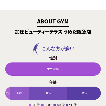
ABOUT GYM
加圧ビューティーテラス うめだ阪急店
こんな方が多い
性別
女性
100%
男
年齢
性
5%
20%
40%
35%
0%
20代
30代
40代
50代