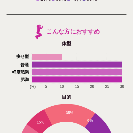
こんな方におすすめ
体型
痩せ型
普通
軽度肥満
肥満
(%)
5
10
15
20
25
30
目的
35%
0%
15%