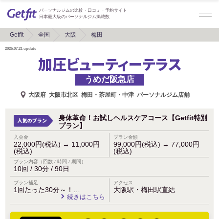
パーソナルジムの比較・口コミ・予約サイト
日本最大級のパーソナルジム掲載数
Getfit
全国
大阪
梅田
2026.07.21
update
加圧ビューティーテラス
うめだ阪急店
大阪府
大阪市北区
梅田・茶屋町・中津
パーソナルジム店舗
身体革命！お試しヘルスケアコース【Getfit特別
プラン】
入会金
プラン金額
22,000円(税込)
→
11,000円
99,000円(税込)
→
77,000円
(税込)
(税込)
プラン内容（回数 / 時間 / 期間）
10回 / 30分 / 90日
プラン補足
アクセス
1回たった30分～！…
大阪駅・梅田駅直結
続きはこちら