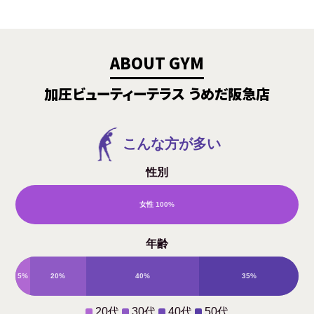
ABOUT GYM
加圧ビューティーテラス うめだ阪急店
こんな方が多い
性別
女性
100%
男
年齢
性
5%
20%
40%
35%
0%
20代
30代
40代
50代