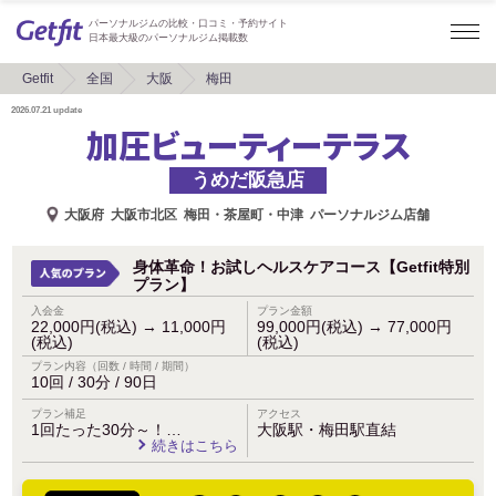
パーソナルジムの比較・口コミ・予約サイト
日本最大級のパーソナルジム掲載数
Getfit
全国
大阪
梅田
2026.07.21
update
加圧ビューティーテラス
うめだ阪急店
大阪府
大阪市北区
梅田・茶屋町・中津
パーソナルジム店舗
身体革命！お試しヘルスケアコース【Getfit特別
プラン】
入会金
プラン金額
22,000円(税込)
→
11,000円
99,000円(税込)
→
77,000円
(税込)
(税込)
プラン内容（回数 / 時間 / 期間）
10回 / 30分 / 90日
プラン補足
アクセス
1回たった30分～！…
大阪駅・梅田駅直結
続きはこちら