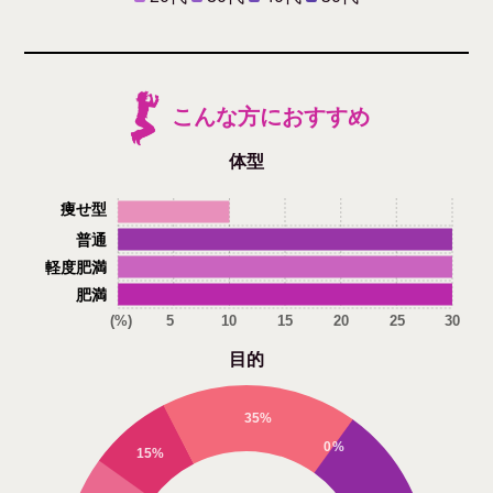
こんな方におすすめ
体型
痩せ型
普通
軽度肥満
肥満
(%)
5
10
15
20
25
30
目的
35%
0%
15%