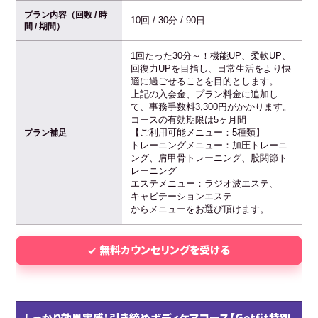
プラン内容（回数 / 時
10回 / 30分 / 90日
間 / 期間）
1回たった30分～！機能UP、柔軟UP、
回復力UPを目指し、日常生活をより快
適に過ごせることを目的とします。
上記の入会金、プラン料金に追加し
て、事務手数料3,300円がかかります。
コースの有効期限は5ヶ月間
【ご利用可能メニュー：5種類】
プラン補足
トレーニングメニュー：加圧トレーニ
ング、肩甲骨トレーニング、股関節ト
レーニング
エステメニュー：ラジオ波エステ、
キャビテーションエステ
からメニューをお選び頂けます。
無料カウンセリングを受ける
しっかり効果実感！引き締めボディケアコース【Getfit特別