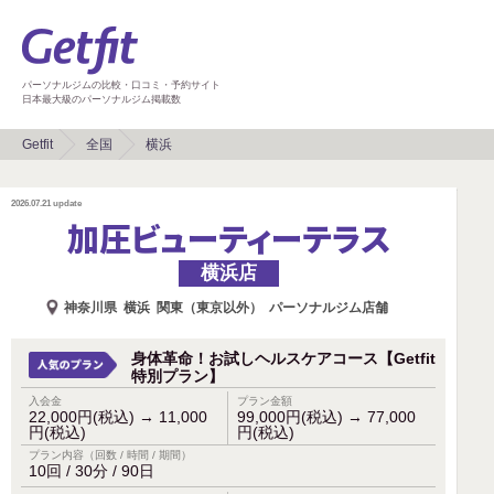
パーソナルジムの比較・口コミ・予約サイト
日本最大級のパーソナルジム掲載数
Getfit
全国
横浜
2026.07.21
update
加圧ビューティーテラス
横浜店
神奈川県
横浜
関東（東京以外）
パーソナルジム店舗
身体革命！お試しヘルスケアコース【Getfit
特別プラン】
入会金
プラン金額
22,000円(税込)
→
11,000
99,000円(税込)
→
77,000
円(税込)
円(税込)
プラン内容（回数 / 時間 / 期間）
10回 / 30分 / 90日