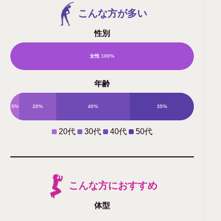
こんな方が多い
性別
女性
100%
男
年齢
性
5%
20%
40%
35%
0%
20代
30代
40代
50代
こんな方におすすめ
体型