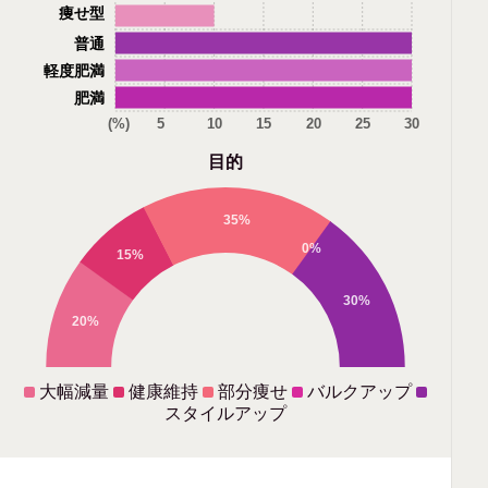
痩せ型
普通
軽度肥満
肥満
(%)
5
10
15
20
25
30
目的
35%
0%
15%
30%
20%
大幅減量
健康維持
部分痩せ
バルクアップ
スタイルアップ