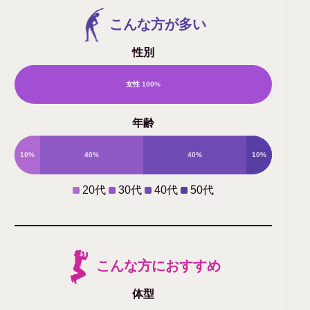
こんな方が多い
性別
女性
100%
男
年齢
性
10%
40%
40%
10%
0%
20代
30代
40代
50代
こんな方におすすめ
体型