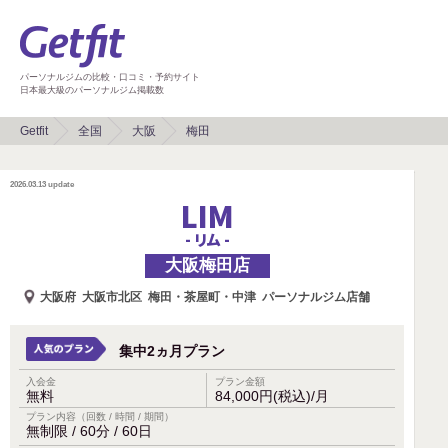
パーソナルジムの比較・口コミ・予約サイト
日本最大級のパーソナルジム掲載数
Getfit
全国
大阪
梅田
2026.03.13
update
LIM
- リム -
大阪梅田店
大阪府
大阪市北区
梅田・茶屋町・中津
パーソナルジム店舗
集中2ヵ月プラン
入会金
プラン金額
無料
84,000円(税込)/月
プラン内容（回数 / 時間 / 期間）
無制限 / 60分 / 60日