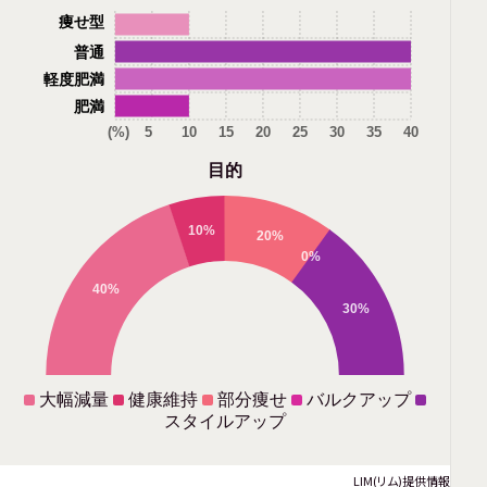
痩せ型
普通
軽度肥満
肥満
(%)
5
10
15
20
25
30
35
40
目的
10%
20%
0%
40%
30%
大幅減量
健康維持
部分痩せ
バルクアップ
スタイルアップ
LIM(リム)提供情報