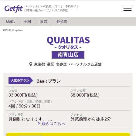
パーソナルジムの比較・口コミ・予約サイト
日本最大級のパーソナルジム掲載数
Getfit
全国
東京
外苑前
2026.03.13
update
QUALITAS
- クオリタス -
南青山店
東京都
港区
表参道
パーソナルジム店舗
Basicプラン
入会金
プラン金額
33,000円(税込)
58,000円(税込)
プラン内容（回数 / 時間 / 期間）
4回 / 90分 / 30日
プラン補足
アクセス
月額制となります。 …
外苑前駅から徒歩2分
続きはこちら