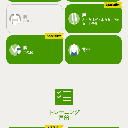
脚
胸
ふくらはぎ・太もも・内も
バスト
も・下半身
腕
背中
二の腕
トレーニング
目的