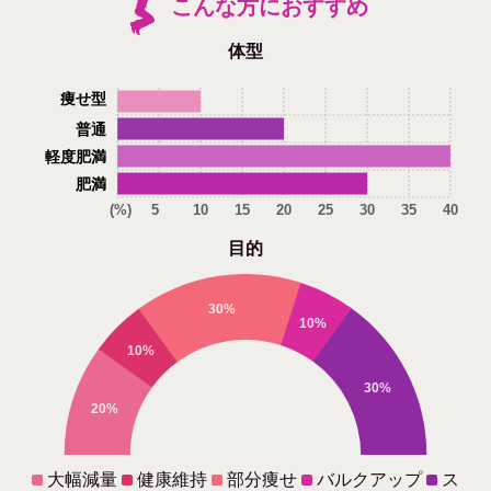
こんな方におすすめ
体型
痩せ型
普通
軽度肥満
肥満
(%)
5
10
15
20
25
30
35
40
目的
30%
10%
10%
30%
20%
大幅減量
健康維持
部分痩せ
バルクアップ
ス