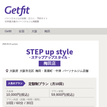
パーソナルジムの比較・口コミ・予約サイト
日本最大級のパーソナルジム掲載数
Getfit
全国
大阪
梅田
2026.03.13
update
STEP up style
- ステップアップスタイル -
梅田店
大阪府
大阪市北区
梅田・茶屋町・中津
パーソナルジム店舗
定額制プラン（月10回）
入会金
プラン金額
10,000円(税込)
59,800円(税込)
プラン内容（回数 / 時間 / 期間）
10回 / 60分 / 30日