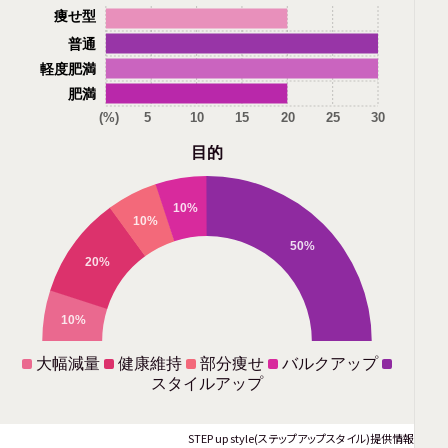
痩せ型
普通
軽度肥満
肥満
(%)
5
10
15
20
25
30
目的
10%
10%
50%
20%
10%
大幅減量
健康維持
部分痩せ
バルクアップ
スタイルアップ
STEP up style(ステップアップスタイル)提供情報