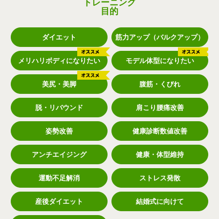
トレーニング
目的
ダイエット
筋力アップ（バルクアップ）
メリハリボディになりたい
モデル体型になりたい
美尻・美脚
腹筋・くびれ
脱・リバウンド
肩こり腰痛改善
姿勢改善
健康診断数値改善
アンチエイジング
健康・体型維持
運動不足解消
ストレス発散
産後ダイエット
結婚式に向けて