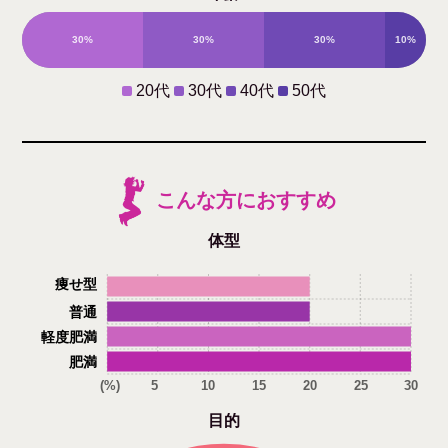
30%
30%
30%
10%
20代
30代
40代
50代
こんな方におすすめ
体型
痩せ型
普通
軽度肥満
肥満
(%)
5
10
15
20
25
30
目的