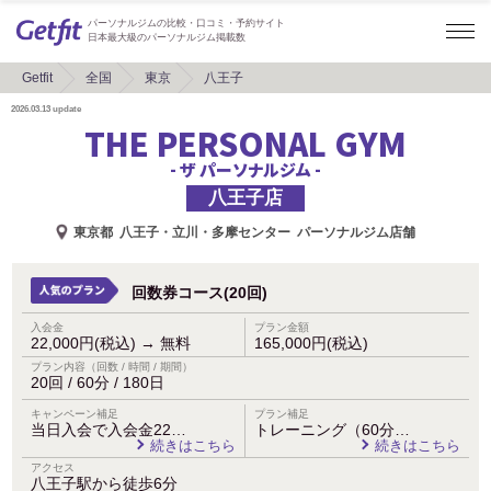
パーソナルジムの比較・口コミ・予約サイト
日本最大級のパーソナルジム掲載数
Getfit
全国
東京
八王子
2026.03.13
update
THE PERSONAL GYM
- ザ パーソナルジム -
八王子店
東京都
八王子・立川・多摩センター
パーソナルジム店舗
回数券コース(20回)
入会金
プラン金額
22,000円(税込)
→
無料
165,000円(税込)
プラン内容（回数 / 時間 / 期間）
20回 / 60分 / 180日
キャンペーン補足
プラン補足
当日入会で入会金22…
トレーニング（60分…
続きはこちら
続きはこちら
アクセス
八王子駅から徒歩6分