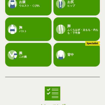
お腹
お尻
ウエスト・くびれ
ヒップ
脚
胸
ふくらはぎ・太もも・内も
バスト
も・下半身
腕
背中
二の腕