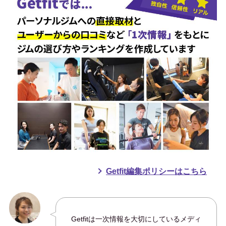
トップアスリートから一般の方ま
で身体作りの指導をしつつ、自身
もボディビルの選手であり日本選
手権大会には2016年、2017年に連
続出場。
骨格筋評論家「
バズーカ岡田
」と
して多くの雑誌、テレビ、YouTub
eなど多くのメディアで活躍中。
Getfit編集ポリシーはこちら
Getfitは一次情報を大切にしているメディ