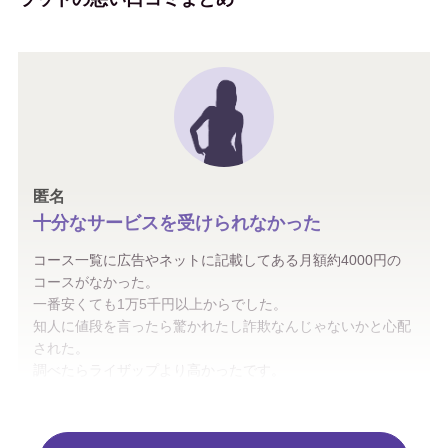
匿名
十分なサービスを受けられなかった
コース一覧に広告やネットに記載してある月額約4000円の
コースがなかった。
一番安くても1万5千円以上からでした。
知人に値段を言ったら驚かれたし詐欺なんじゃないかと心配
された。
調べたらライザップより高かったです。
計算したら１回分大体3万円程。
契約したコースには自社ブランドらしきプロテインも込みと
料金表に書いてあったがその案内もなく数回行った後、聞い