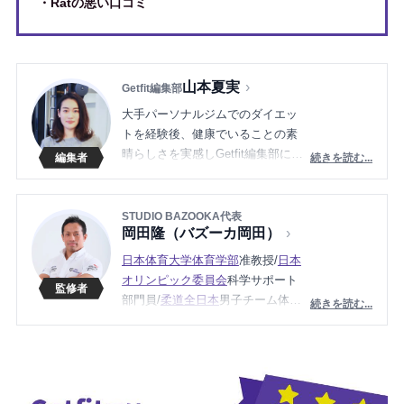
・Ratの悪い口コミ
山本夏実
Getfit編集部
大手パーソナルジムでのダイエッ
トを経験後、健康でいることの素
晴らしさを実感しGetfit編集部に。
続きを読む...
一人でも多くの方が身体と向き合
うきっかけが作れるように、
フィットネスの情報を日々お届け
STUDIO BAZOOKA代表
岡田隆（バズーカ岡田）
します！
好きなトレーニングは、ラットプ
日本体育大学体育学部
准教授/
日本
ルダウン。
オリンピック委員会
科学サポート
部門員/
柔道全日本
男子チーム体力
続きを読む...
強化部門長（2012〜2021）/
日本ボ
ディビル＆フィットネス連盟
ジュ
ニア委員長、
理学療法士
など、
様々な肩書を持つ
STUDIO BAZOO
KA
の代表。