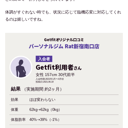
体調がすぐれない時でも、状況に応じて臨機応変に対応してくれ
るのは嬉しいですね。
Getfitオリジナル口コミ
パーソナルジム Rat新宿南口店
入会者
Getfit利用者
さん
女性 157cm 30代前半
入会時期:2021年1月〜4月頃
投稿日:2021.06.19
結果
（実施期間 約2ヶ月）
効果
ほぼ変わらない
体重
62kg⇢62kg（0kg）
体脂肪率
40%⇢39%（-1%）