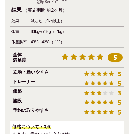
投稿日:2021.10.19
結果
（実施期間 約2ヶ月）
効果
減った（5kg以上）
体重
83kg⇢76kg（-7kg）
体脂肪率
43%⇢42%（-1%）
全体
5
満足度
立地・通いやすさ
5
トレーナー
5
価格
3
施設
5
予約の取りやすさ
5
価格について：3点
もう少し安かったらありがたい。