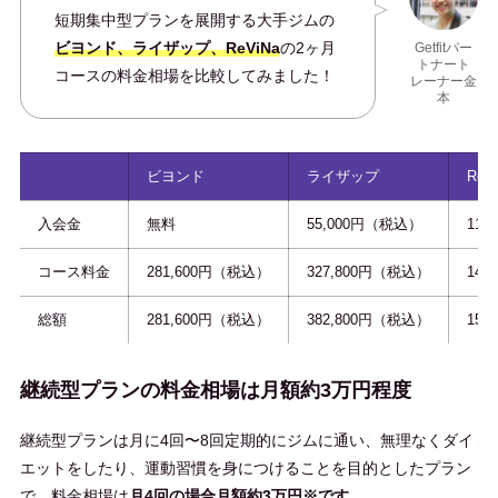
短期集中型プランを展開する大手ジムの
ビヨンド、ライザップ、ReViNa
の2ヶ月
Getfitパー
トナート
コースの料金相場を比較してみました！
レーナー金
本
ビヨンド
ライザップ
ReV
入会金
無料
55,000円（税込）
11
コース料金
281,600円（税込）
327,800円（税込）
140
総額
281,600円（税込）
382,800円（税込）
151
継続型プランの料金相場は月額約3万円程度
継続型プランは月に4回〜8回定期的にジムに通い、無理なくダイ
エットをしたり、運動習慣を身につけることを目的としたプラン
で、料金相場は
月4回の場合月額約3万円※です。