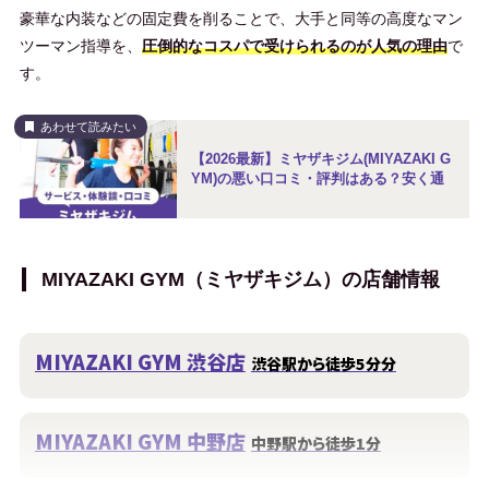
豪華な内装などの固定費を削ることで、大手と同等の高度なマン
BEYOND 阿佐ヶ谷店
ツーマン指導を、
圧倒的なコスパで受けられるのが人気の理由
で
阿佐ヶ谷駅から徒歩5分
す。
BEYOND 赤羽店
あわせて読みたい
赤羽駅東口から徒歩2分
【2026最新】ミヤザキジム(MIYAZAKI G
YM)の悪い口コミ・評判はある？安く通
BEYOND 川口西口店
川口駅から徒歩7分
MIYAZAKI GYM（ミヤザキジム）の店舗情報
BEYOND ふじみ野店
ふじみ野駅から徒歩2分
MIYAZAKI GYM 渋谷店
渋谷駅から徒歩5分分
BEYOND 大森海岸店
大森海岸駅から徒歩1分
MIYAZAKI GYM 中野店
中野駅から徒歩1分
BEYOND 松山店
松山市駅から徒歩3分