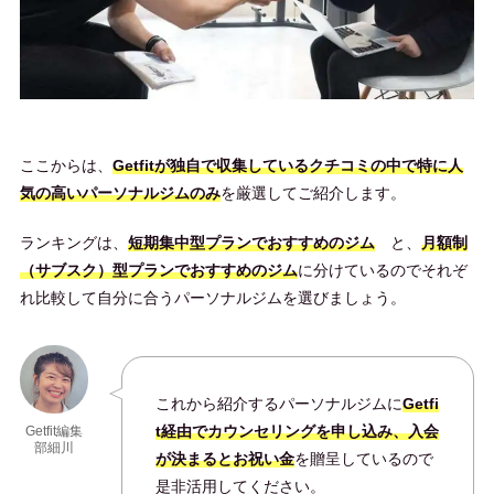
ここからは、
Getfitが独自で収集しているクチコミの中で特に人
気の高いパーソナルジムのみ
を厳選してご紹介します。
ランキングは、
短期集中型プランでおすすめのジム
と、
月額制
（サブスク）型プランでおすすめのジム
に分けているのでそれぞ
れ比較して自分に合うパーソナルジムを選びましょう。
これから紹介するパーソナルジムに
Getfi
t経由でカウンセリングを申し込み、入会
Getfit編集
部細川
が決まるとお祝い金
を贈呈しているので
是非活用してください。