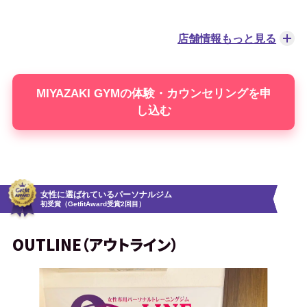
MIYAZAKI GYM 西馬込店
西馬込駅から徒歩30秒
BEYOND 市川店
市川駅から徒歩2分
店舗情報もっと見る
MIYAZAKI GYM 川崎店
京急川崎駅から徒歩4分
BEYOND 函館店
五稜郭公園前駅から徒歩10分
MIYAZAKI GYMの体験・カウンセリングを申
し込む
MIYAZAKI GYM 赤坂・乃木坂店
赤坂駅から徒歩3分
BEYOND 梅田ANNEX店
西梅田駅から徒歩5分
MIYAZAKI GYM 根津店
根津駅から徒歩4分
BEYOND 人形町店
人形町駅から徒歩2分
女性に選ばれているパーソナルジム
初受賞（GetfitAward受賞2回目）
MIYAZAKI GYM 春日・後楽園店
春日駅から徒歩5分
BEYOND 西明石店
西明石駅から徒歩4分
OUTLINE（アウトライン）
MIYAZAKI GYM 飯田橋・九段下店
飯田橋駅から徒
BEYOND 守谷店
守谷駅から徒歩4分
歩3分