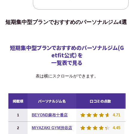
短期集中型プランでおすすめのパーソナルジム4選
短期集中型プランでおすすめのパーソナルジム(G
etfit公式）を
一覧表で見る
表は横にスクロールができます。
G
掲載順
パーソナルジム名
口コミの点数
BEYOND麻布十番店
4.71
20
1
MIYAZAKI GYM渋谷店
4.45
20
2