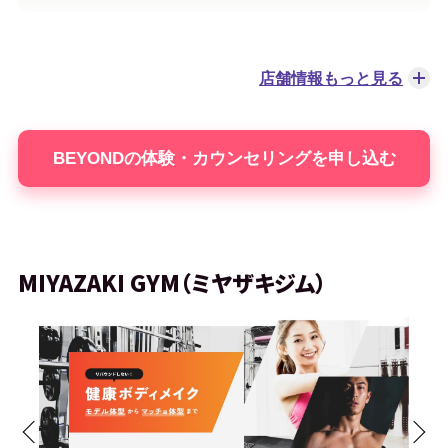
BEYOND 倉敷店
倉敷駅南口から徒歩19分
店舗情報もっと見る
BEYOND 西小山店
西小山駅から徒歩1分
BEYONDの体験・カウンセリングを申し込む
BEYOND 福山店
福山駅南口出口から徒歩4分
BEYOND 春日後楽園店
春日駅A6出口から徒歩1分
MIYAZAKI GYM（ミヤザキジム）
BEYOND 学芸大学店
学芸大学駅から徒歩1分
BEYOND 板橋店
板橋駅から徒歩1分