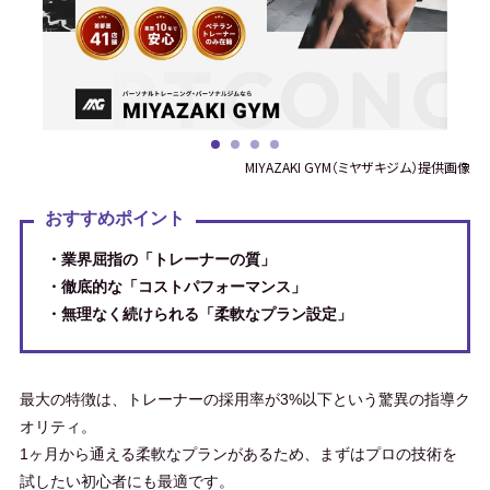
BEYOND 西宮店
西宮北口駅から徒歩5分
BEYOND 大門・浜松町店
大門駅から徒歩1分
MIYAZAKI GYM（ミヤザキジム）提供画像
BEYOND 国分寺店
国分寺駅から徒歩2分
おすすめポイント
・業界屈指の「トレーナーの質」
BEYOND 池袋ANNEX店
東池袋駅から徒歩1分
・徹底的な「コストパフォーマンス」
・無理なく続けられる「柔軟なプラン設定」
BEYOND 四谷三丁目新宿御苑店
四谷三丁目駅から
徒歩1分
最大の特徴は、トレーナーの採用率が3%以下という驚異の指導ク
オリティ。
1ヶ月から通える柔軟なプランがあるため、まずはプロの技術を
BEYOND 豊平店
豊平公園駅から徒歩4分
試したい初心者にも最適です。