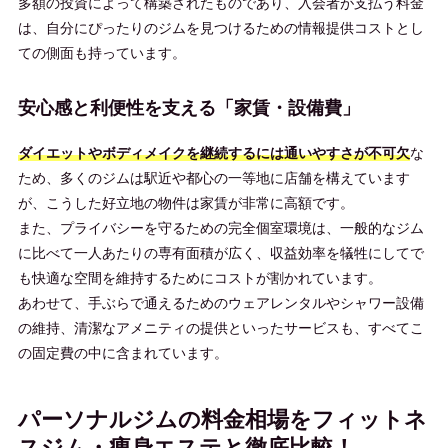
多額の投資によって構築されたものであり、入会者が支払う料金
は、自分にぴったりのジムを見つけるための情報提供コストとし
ての側面も持っています。
安心感と利便性を支える「家賃・設備費」
ダイエットやボディメイクを継続するには通いやすさが不可欠
な
ため、多くのジムは駅近や都心の一等地に店舗を構えています
が、こうした好立地の物件は家賃が非常に高額です。
また、プライバシーを守るための完全個室環境は、一般的なジム
に比べて一人あたりの専有面積が広く、収益効率を犠牲にしてで
も快適な空間を維持するためにコストが割かれています。
あわせて、手ぶらで通えるためのウェアレンタルやシャワー設備
の維持、清潔なアメニティの提供といったサービスも、すべてこ
の固定費の中に含まれています。
パーソナルジムの料金相場をフィットネ
スジム・痩身エステと徹底比較！