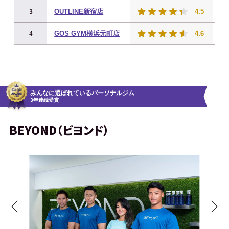
OUTLINE新宿店
4.5
20
3
GOS GYM横浜元町店
4.6
10
4
みんなに選ばれているパーソナルジム
3年連続受賞
BEYOND（ビヨンド）