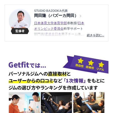
STUDIO BAZOOKA代表
岡田隆（バズーカ岡田）
日本体育大学体育学部
准教授/
日本
オリンピック委員会
科学サポート
部門員/
柔道全日本
男子チーム体力
続きを読む...
強化部門長（2012〜2021）/
日本ボ
ディビル＆フィットネス連盟
ジュ
ニア委員長、
理学療法士
など、
様々な肩書を持つ
STUDIO BAZOO
KA
の代表。
トップアスリートから一般の方ま
で身体作りの指導をしつつ、自身
もボディビルの選手であり日本選
手権大会には2016年、2017年に連
続出場。
骨格筋評論家「
バズーカ岡田
」と
して多くの雑誌、テレビ、YouTub
eなど多くのメディアで活躍中。