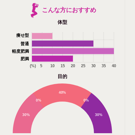
こんな方におすすめ
体型
痩せ型
普通
軽度肥満
肥満
(%)
5
10
15
20
25
30
35
40
目的
40%
0%
0%
30%
30%