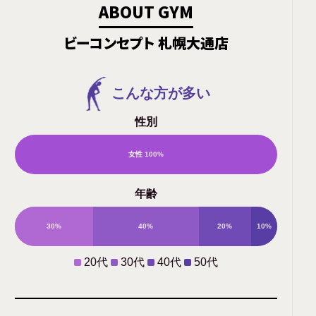
ABOUT GYM
ビーコンセプト 札幌大通店
こんな方が多い
性別
女性
100%
男
年齢
性
30%
40%
20%
10%
0%
20代
30代
40代
50代