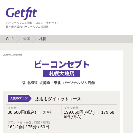
パーソナルジムの比較・口コミ・予約サイト
日本最大級のパーソナルジム掲載数
Getfit
全国
札幌
2026.03.13
update
ビーコンセプト
札幌大通店
北海道
北海道・東北
パーソナルジム店舗
太ももダイエットコース
入会金
プラン金額
38,500円(税込)
→
無料
199,650円(税込)
→
179,68
5円(税込)
プラン内容（回数 / 時間 / 期間）
16(+2)回 / 75分 / 60日