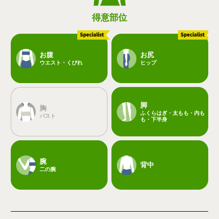
得意部位
お腹
お尻
ウエスト・くびれ
ヒップ
脚
胸
ふくらはぎ・太もも・内も
バスト
も・下半身
腕
背中
二の腕