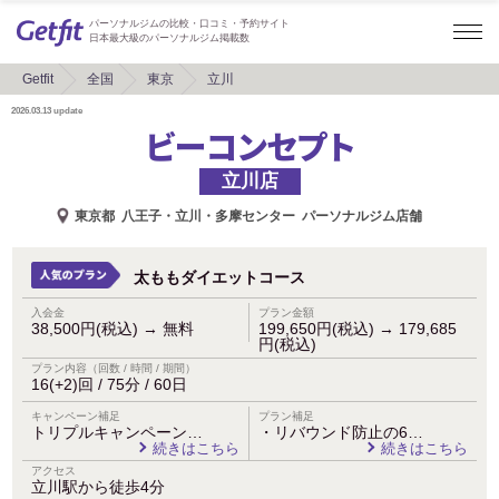
パーソナルジムの比較・口コミ・予約サイト
日本最大級のパーソナルジム掲載数
Getfit
全国
東京
立川
2026.03.13
update
ビーコンセプト
立川店
東京都
八王子・立川・多摩センター
パーソナルジム店舗
太ももダイエットコース
入会金
プラン金額
38,500円(税込)
→
無料
199,650円(税込)
→
179,685
円(税込)
プラン内容（回数 / 時間 / 期間）
16(+2)回 / 75分 / 60日
キャンペーン補足
プラン補足
トリプルキャンペーン…
・リバウンド防止の6…
続きはこちら
続きはこちら
アクセス
立川駅から徒歩4分