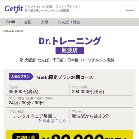
パーソナルジムの比較・口コミ・予約サイト
日本最大級のパーソナルジム掲載数
Getfit
全国
大阪
なんば（難波）
2026.03.13
update
Dr.トレーニング
難波店
大阪府
なんば・千日前・日本橋
パーソナルジム店舗
Getfit限定プラン24回コース
入会金
プラン金額
35,600円(税込)
204,000円(税込)
プラン内容（回数 / 時間 / 期間）
24回 / 60分 / 90日
プラン補足
アクセス
・レンタルウェア毎回…
難波駅から徒歩3分
続きはこちら