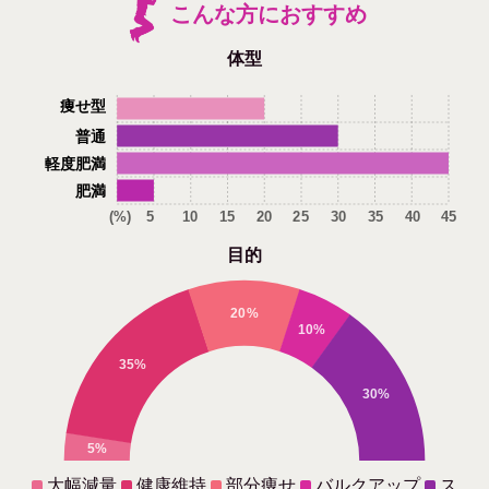
こんな方におすすめ
体型
痩せ型
普通
軽度肥満
肥満
(%)
5
10
15
20
25
30
35
40
45
目的
20%
10%
35%
30%
5%
大幅減量
健康維持
部分痩せ
バルクアップ
ス