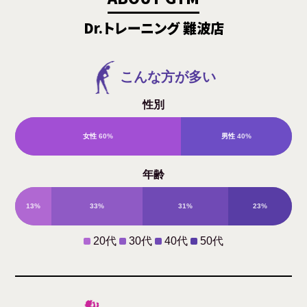
Dr.トレーニング 難波店
こんな方が多い
性別
女性
60%
男性
40%
年齢
13%
33%
31%
23%
20代
30代
40代
50代