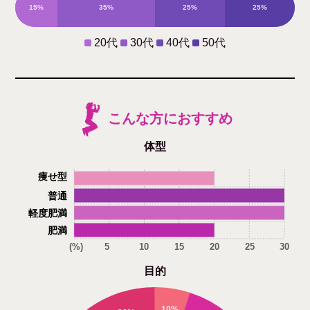
15%
35%
25%
25%
20代
30代
40代
50代
こんな方におすすめ
体型
痩せ型
普通
軽度肥満
肥満
(%)
5
10
15
20
25
30
目的
10%