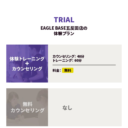
TRIAL
EAGLE BASE五反田店の
体験プラン
カウンセリング：
40分
トレーニング：
60分
料金：
無料
時間：
4
料金：