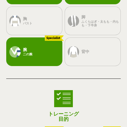
脚
胸
ふくらはぎ・太もも・内も
バスト
も・下半身
腕
背中
二の腕
トレーニング
目的