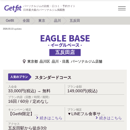
パーソナルジムの比較・口コミ・予約サイト
日本最大級のパーソナルジム掲載数
Getfit
全国
東京
品川
五反田
2026.03.13
update
EAGLE BASE
- イーグルベース -
五反田店
東京都
品川区
品川・目黒
パーソナルジム店舗
スタンダードコース
入会金
プラン金額
33,000円(税込)
→
無料
149,000円(税込)
プラン内容（回数 / 時間 / 期間）
16回 / 60分 / 定めなし
キャンペーン補足
プラン補足
【Getfit限定】…
▼LINEフル食事サ…
続きはこちら
続きはこちら
アクセス
五反田駅から徒歩3分