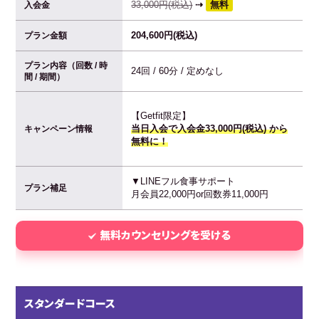
33,000円(税込)
⇢
無料
入会金
204,600円(税込)
プラン金額
プラン内容（回数 / 時
24回 / 60分 / 定めなし
間 / 期間）
【Getfit限定】
当日入会で入会金33,000円(税込) から
キャンペーン情報
無料に！
▼LINEフル食事サポート
プラン補足
月会員22,000円or回数券11,000円
無料カウンセリングを受ける
スタンダードコース