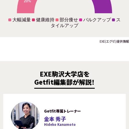
20%
大幅減量
健康維持
部分痩せ
バルクアップ
ス
タイルアップ
EXE(エグゼ)提供情報
EXE駒沢大学店を
Getfit編集部が解説！
Getfit専属トレーナー
金本 秀子
Hideko Kanamoto