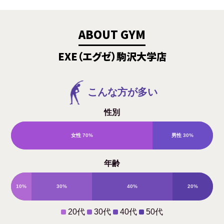
ABOUT GYM
EXE（エグゼ）駒沢大学店
こんな方が多い
性別
女性
70%
男性
30%
年齢
10%
30%
40%
20%
20代
30代
40代
50代