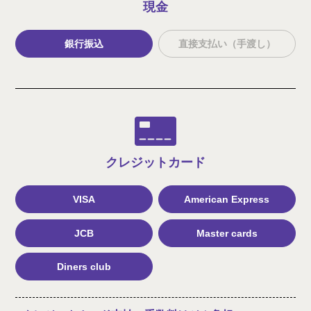
現金
銀行振込
直接支払い（手渡し）
クレジット
カード
VISA
American Express
JCB
Master cards
Diners club