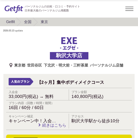
パーソナルジムの比較・口コミ・予約サイト
日本最大級のパーソナルジム掲載数
Getfit
全国
東京
2026.03.13
update
EXE
- エグゼ -
駒沢大学店
東京都
世田谷区
下北沢・明大前・三軒茶屋
パーソナルジム店舗
【2ヶ月】集中ボディメイクコース
入会金
プラン金額
33,000円(税込)
→
無料
140,800円(税込)
プラン内容（回数 / 時間 / 期間）
16回 / 60分 / 60日
キャンペーン補足
アクセス
キャンペーン中！入会…
駒沢大学駅から徒歩10分
続きはこちら