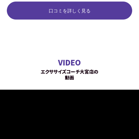
食べても良い物などを細かく教えてくれるので
トレーニ
口コミを詳しく見る
全く問題ありませんでした。
という自
それに、たまに唐揚げやビーフカツなど高カロ
す。
リーのものを食べてしまった時は、その後に
コーチがすぐに修正してくれたので助かりまし
た。
食事での苦労がほとんどなかったので、それが
目標達成につながったと思います。
VIDEO
これからはこの体型を維持するために、月4回
プランに変更してトレーニングは続けたいと
エクササイズコーチ大宮店の
思っています！
動画