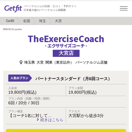
パーソナルジムの比較・口コミ・予約サイト
日本最大級のパーソナルジム掲載数
Getfit
全国
埼玉
大宮
2026.03.13
update
TheExerciseCoach
- エクササイズコーチ -
大宮店
埼玉県
大宮
関東（東京以外）
パーソナルジム店舗
パートナースタンダード（月6回コース）
入会金
プラン金額
19,800円(税込)
19,800円(税込)
プラン内容（回数 / 時間 / 期間）
6回 / 20分 / 30日
プラン補足
アクセス
【コーチ1名に対して…
大宮駅から徒歩3分
続きはこちら