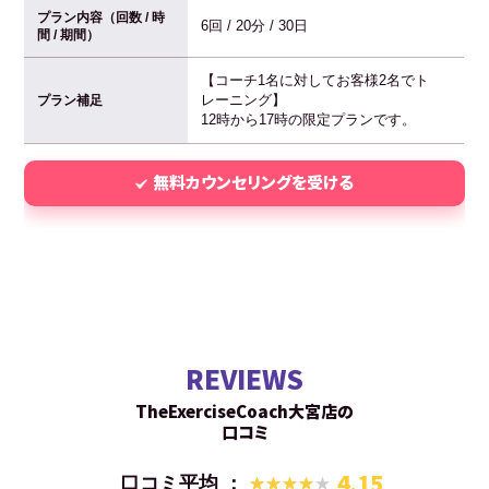
プラン内容（回数 / 時
6回 / 20分 / 30日
間 / 期間）
【コーチ1名に対してお客様2名でト
レーニング】
プラン補足
12時から17時の限定プランです。
無料カウンセリングを受ける
REVIEWS
TheExerciseCoach大宮店の
口コミ
4.15
口コミ平均 ：
★★★★★
★★★★★