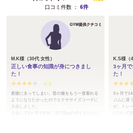
6件
口コミ件数 ：
GYM提供クチコミ
M.K様（30代 女性）
K.S様（
正しい食事の知識が身につきまし
3ヶ月で
た！
た！
★★★★★
★★★★★
★★★
★★★
4.3
産後に太ってしまい、昔の服をもう一度着れる
3ヶ月で1
ようになりたかったのでエクササイズコーチに
ジムに通
入会しました。
が、トレ
入会して3ヶ月ですが、10.75kgのダイエットに
について
成功しました！
ました。
子供がいるので食事管理に不安がありました
服のサイ
が、控えた方がいい食べ物や分量、コンビニで
ついたり