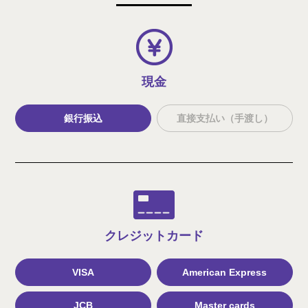
現金
銀行振込
直接支払い（手渡し）
クレジット
カード
VISA
American Express
JCB
Master cards