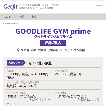
パーソナルジムの比較・口コミ・予約サイト
日本最大級のパーソナルジム掲載数
Getfit
全国
東京
2026.03.13
update
GOODLIFE GYM prime
- グッドライフジムプライム -
西麻布店
東京都
港区
六本木・西麻布
パーソナルジム店舗
セミパ通い放題
入会金
プラン金額
30,000円(税込)
→
10,000円
24,800円(税込)/月
(税込)
プラン内容（回数 / 時間 / 期間）
無制限 / 40分 / 30日
キャンペーン補足
プラン補足
体験当日のご入会で、…
・最大4名までのセミ…
続きはこちら
続きはこちら
アクセス