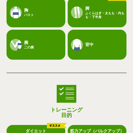
脚
胸
ふくらはぎ・太もも・内も
バスト
も・下半身
腕
背中
二の腕
トレーニング
目的
ダイエット
筋力アップ（バルクアップ）