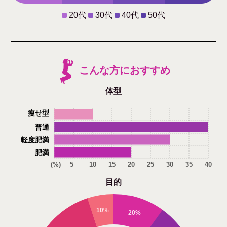
20代
30代
40代
50代
こんな方におすすめ
体型
痩せ型
普通
軽度肥満
肥満
(%)
5
10
15
20
25
30
35
40
目的
10%
20%