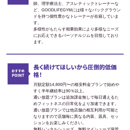
師、理学療法士、アスレティックトレーナーな
ど、GOODLIFEGYMには様々なバックグラウン
ドを持つ個性豊かなトレーナーが在籍していま
す。
多様性がもたらす相乗効果により多様なニーズ
にお応えできるパーソナルジムを目指しており
ます。
長く続けてほしいから圧倒的低価
格！
月額定額14,800円〜の格安料金プランで始めや
すく半年継続率は90％以上。
通い放題プランは追加課金無しで毎日通えるた
めフィットネスの日常化をより加速できます。
通い放題プランでは他店舗の相互利用が可能と
なりますので店舗毎に異なる内装、器具、セッ
ションをお楽しみください。
無料レンタルシューズ、無料マイシューズ保管