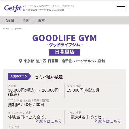
パーソナルジムの比較・口コミ・予約サイト
日本最大級のパーソナルジム掲載数
Getfit
全国
東京
2026.02.02
update
GOODLIFE GYM
- グッドライフジム -
日暮里店
東京都
荒川区
日暮里・南千住
パーソナルジム店舗
セミパ通い放題
入会金
プラン金額
30,000円(税込)
→
10,000円
19,800円(税込)/月
(税込)
プラン内容（回数 / 時間 / 期間）
無制限 / 40分 / 30日
キャンペーン補足
プラン補足
体験当日のご入会で、…
・最大4名までのセミ…
続きはこちら
続きはこちら
アクセス