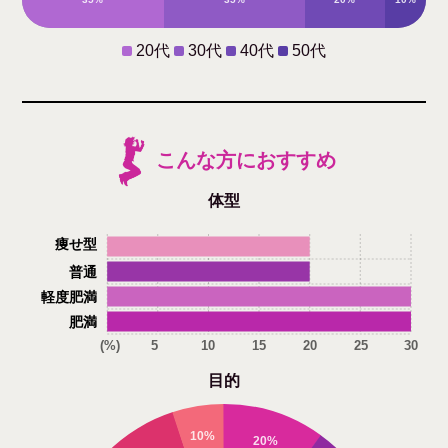
20代
30代
40代
50代
こんな方におすすめ
体型
痩せ型
普通
軽度肥満
肥満
(%)
5
10
15
20
25
30
目的
10%
20%