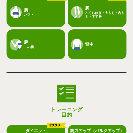
脚
胸
ふくらはぎ・太もも・内も
バスト
も・下半身
腕
背中
二の腕
トレーニング
目的
ダイエット
筋力アップ（バルクアップ）