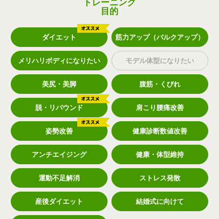
トレーニング
目的
ダイエット
筋力アップ（バルクアップ）
メリハリボディになりたい
モデル体型になりたい
美尻・美脚
腹筋・くびれ
脱・リバウンド
肩こり腰痛改善
姿勢改善
健康診断数値改善
アンチエイジング
健康・体型維持
運動不足解消
ストレス発散
産後ダイエット
結婚式に向けて