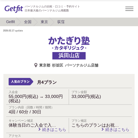
パーソナルジムの比較・口コミ・予約サイト
日本最大級のパーソナルジム掲載数
Getfit
全国
東京
荻窪
2026.02.17
update
かたぎり塾
- カタギリジュク -
浜田山店
東京都
杉並区
パーソナルジム店舗
月4プラン
入会金
プラン金額
55,000円(税込)
→
33,000円
33,000円(税込)
(税込)
プラン内容（回数 / 時間 / 期間）
4回 / 60分 / 30日
キャンペーン補足
プラン補足
体験当日のご入会で入…
こちらのプランはお祝…
続きはこちら
続きはこちら
アクセス