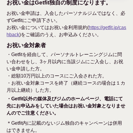
お祝い金はGetfit独自の制度になります。
お祝い金申請は、入会したパーソナルジムではなく、必
ずGetfitにご申請下さい。
お祝い金についてはお祝い金利用規約(
https://getfit.jp/cas
hback
)をご確認のうえ、お申込みください。
お祝い金対象者
・Getfitを経由して、パーソナルトレーニングジムに問
い合わせをし、3ヶ月以内に当該ジムにご入会し、お祝
い金申請した方。
・総額10万円以上のコースにご入会された方。
・お祝い金対象コースを終了（継続コースの場合は１カ
月以上継続）した方。
・Getfit以外の媒体及びジムのホームページ、電話にて
先にお申込みをしていた場合はお祝い金対象となりませ
んのでご注意ください。
＊Getfit内に記載のないジム独自のキャンペーンは併用
はできません。