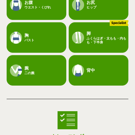
お腹
お尻
ウエスト・くびれ
ヒップ
脚
胸
ふくらはぎ・太もも・内も
バスト
も・下半身
腕
背中
二の腕