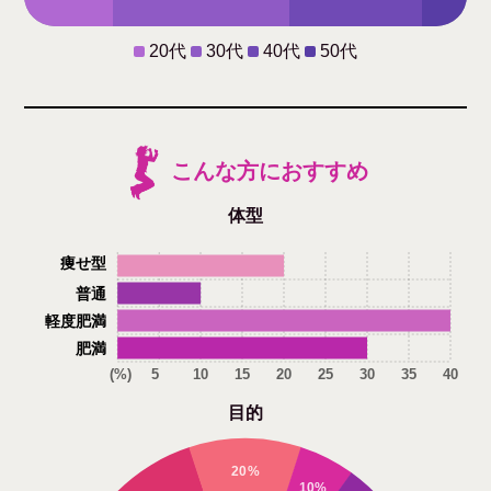
20代
30代
40代
50代
こんな方におすすめ
体型
痩せ型
普通
軽度肥満
肥満
(%)
5
10
15
20
25
30
35
40
目的
20%
10%