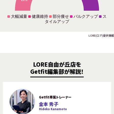
20%
大幅減量
健康維持
部分痩せ
バルクアップ
ス
タイルアップ
LORE(ロア)提供情報
LORE自由が丘店を
Getfit編集部が解説！
Getfit専属トレーナー
金本 秀子
Hideko Kanamoto