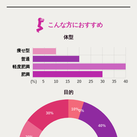
こんな方におすすめ
体型
痩せ型
普通
軽度肥満
肥満
(%)
5
10
15
20
25
30
35
40
目的
10%
0%
30%
40%