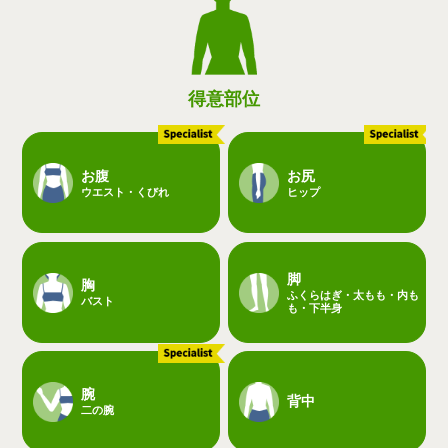
得意部位
お腹
お尻
ウエスト・くびれ
ヒップ
脚
胸
ふくらはぎ・太もも・内も
バスト
も・下半身
腕
背中
二の腕