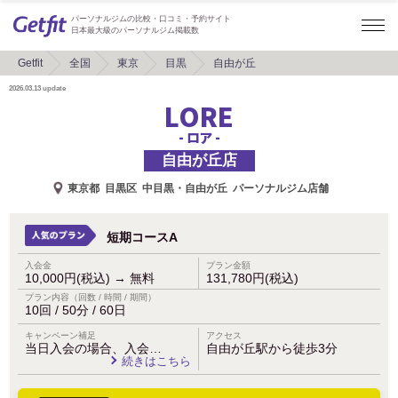
パーソナルジムの比較・口コミ・予約サイト
日本最大級のパーソナルジム掲載数
Getfit
全国
東京
目黒
自由が丘
2026.03.13
update
LORE
- ロア -
自由が丘店
東京都
目黒区
中目黒・自由が丘
パーソナルジム店舗
短期コースA
入会金
プラン金額
10,000円(税込)
→
無料
131,780円(税込)
プラン内容（回数 / 時間 / 期間）
10回 / 50分 / 60日
キャンペーン補足
アクセス
当日入会の場合、入会…
自由が丘駅から徒歩3分
続きはこちら