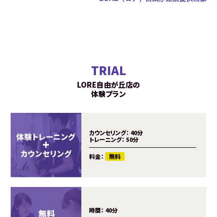
TRIAL
LORE自由が丘店の
体験プラン
カウンセリング：
40分
トレーニング：
50分
料金：
無料
時間：
40分