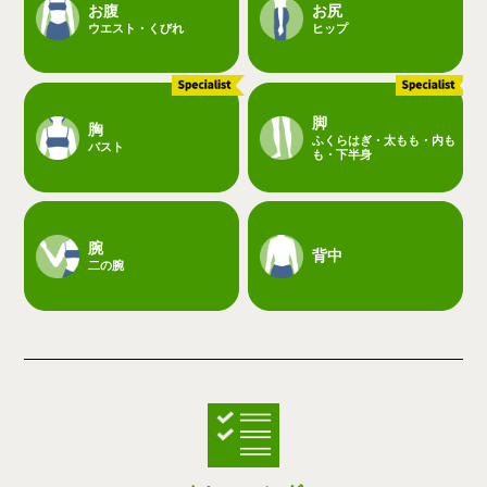
お腹
お尻
ウエスト・くびれ
ヒップ
脚
胸
ふくらはぎ・太もも・内も
バスト
も・下半身
腕
背中
二の腕