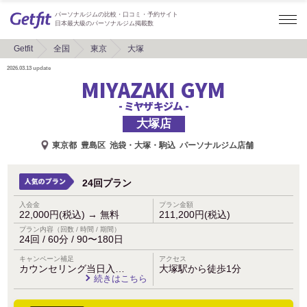
パーソナルジムの比較・口コミ・予約サイト
日本最大級のパーソナルジム掲載数
Getfit
全国
東京
大塚
2026.03.13
update
MIYAZAKI GYM
- ミヤザキジム -
大塚店
東京都
豊島区
池袋・大塚・駒込
パーソナルジム店舗
24回プラン
入会金
プラン金額
22,000円(税込)
→
無料
211,200円(税込)
プラン内容（回数 / 時間 / 期間）
24回 / 60分 / 90〜180日
キャンペーン補足
アクセス
カウンセリング当日入…
大塚駅から徒歩1分
続きはこちら