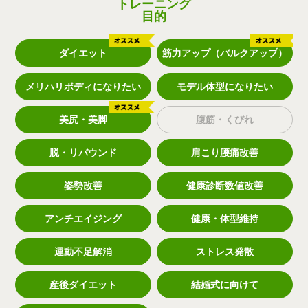
トレーニング
目的
ダイエット
筋力アップ（バルクアップ）
メリハリボディになりたい
モデル体型になりたい
美尻・美脚
腹筋・くびれ
脱・リバウンド
肩こり腰痛改善
姿勢改善
健康診断数値改善
アンチエイジング
健康・体型維持
運動不足解消
ストレス発散
産後ダイエット
結婚式に向けて