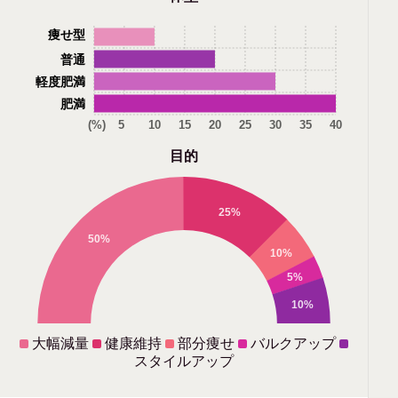
痩せ型
普通
軽度肥満
肥満
(%)
5
10
15
20
25
30
35
40
目的
25%
50%
10%
5%
10%
大幅減量
健康維持
部分痩せ
バルクアップ
スタイルアップ