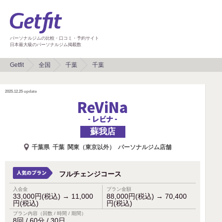
パーソナルジムの比較・口コミ・予約サイト
日本最大級のパーソナルジム掲載数
Getfit
全国
千葉
千葉
2025.12.25
update
ReViNa
- レビナ -
蘇我店
千葉県
千葉
関東（東京以外）
パーソナルジム店舗
フルチェンジコース
入会金
プラン金額
33,000円(税込)
→
11,000
88,000円(税込)
→
70,400
円(税込)
円(税込)
プラン内容（回数 / 時間 / 期間）
8回 / 60分 / 30日