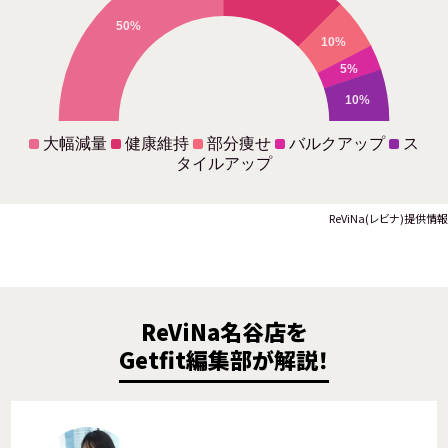
50%
10%
5%
10%
大幅減量
健康維持
部分痩せ
バルクアップ
ス
タイルアップ
ReViNa(レビナ)提供情報
ReViNa名谷店を
Getfit編集部が解説！