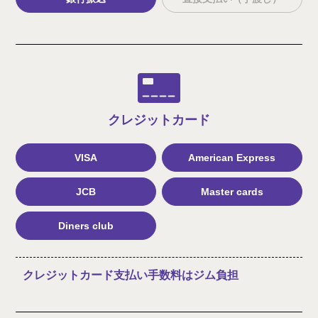
クレジット
カード
VISA
American Express
JCB
Master cards
Diners club
クレジットカード支払い手数料はジム負担