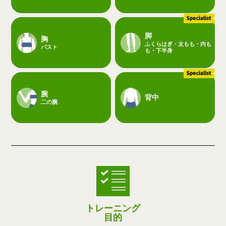
脚
胸
ふくらはぎ・太もも・内も
バスト
も・下半身
腕
背中
二の腕
トレーニング
目的