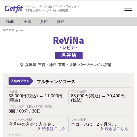
パーソナルジムの比較・口コミ・予約サイト
日本最大級のパーソナルジム掲載数
Getfit
全国
兵庫
神戸
2026.03.13
update
ReViNa
- レビナ -
名谷店
兵庫県
三宮・神戸
東海・近畿
パーソナルジム店舗
フルチェンジコース
入会金
プラン金額
33,000円(税込)
→
11,000円
88,000円(税込)
→
70,400円
(税込)
(税込)
プラン内容（回数 / 時間 / 期間）
8回 / 60分 / 30日
キャンペーン補足
プラン補足
今月中の入会で入会金…
本コースは、2ヶ月分…
続きはこちら
続きはこちら
アクセス