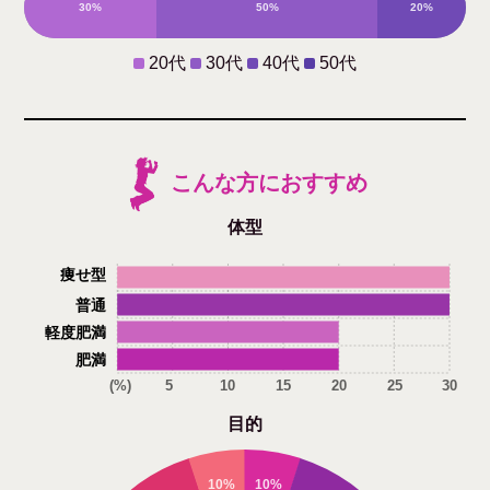
30%
50%
20%
0%
20代
30代
40代
50代
こんな方におすすめ
体型
痩せ型
普通
軽度肥満
肥満
(%)
5
10
15
20
25
30
目的
10%
10%