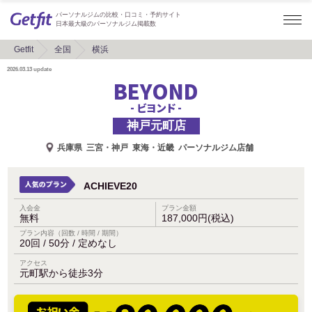
パーソナルジムの比較・口コミ・予約サイト
日本最大級のパーソナルジム掲載数
Getfit
全国
横浜
2026.03.13
update
BEYOND
- ビヨンド -
神戸元町店
兵庫県
三宮・神戸
東海・近畿
パーソナルジム店舗
ACHIEVE20
入会金
プラン金額
無料
187,000円(税込)
プラン内容（回数 / 時間 / 期間）
20回 / 50分 / 定めなし
アクセス
元町駅から徒歩3分