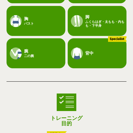
脚
胸
ふくらはぎ・太もも・内も
バスト
も・下半身
腕
背中
二の腕
トレーニング
目的