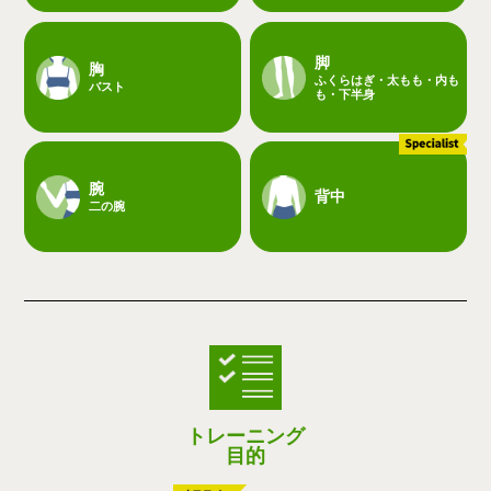
脚
胸
ふくらはぎ・太もも・内も
バスト
も・下半身
腕
背中
二の腕
トレーニング
目的