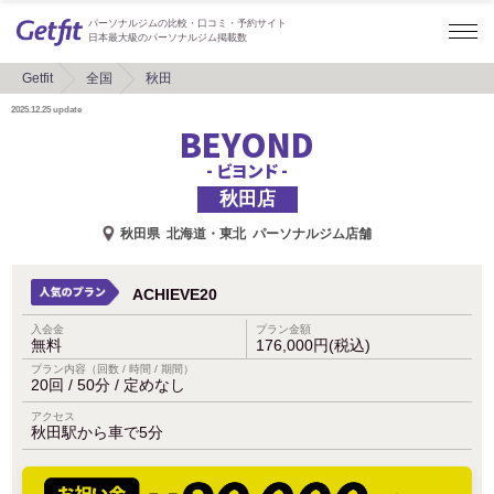
パーソナルジムの比較・口コミ・予約サイト
日本最大級のパーソナルジム掲載数
Getfit
全国
秋田
2025.12.25
update
BEYOND
- ビヨンド -
秋田店
秋田県
北海道・東北
パーソナルジム店舗
ACHIEVE20
入会金
プラン金額
無料
176,000円(税込)
プラン内容（回数 / 時間 / 期間）
20回 / 50分 / 定めなし
アクセス
秋田駅から車で5分