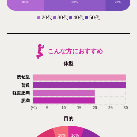
30%
50%
20%
0%
20代
30代
40代
50代
こんな方におすすめ
体型
痩せ型
普通
軽度肥満
肥満
(%)
5
10
15
20
25
30
目的
10%
10%