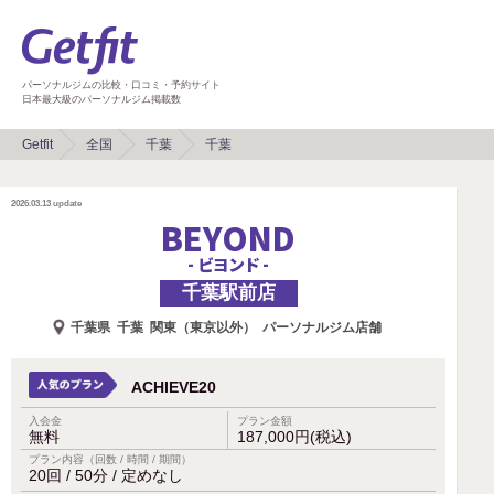
パーソナルジムの比較・口コミ・予約サイト
日本最大級のパーソナルジム掲載数
Getfit
全国
千葉
千葉
2026.03.13
update
BEYOND
- ビヨンド -
千葉駅前店
千葉県
千葉
関東（東京以外）
パーソナルジム店舗
ACHIEVE20
入会金
プラン金額
無料
187,000円(税込)
プラン内容（回数 / 時間 / 期間）
20回 / 50分 / 定めなし