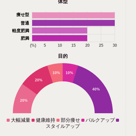
体型
痩せ型
普通
軽度肥満
肥満
(%)
5
10
15
20
25
30
目的
10%
10%
20%
40%
20%
大幅減量
健康維持
部分痩せ
バルクアップ
スタイルアップ