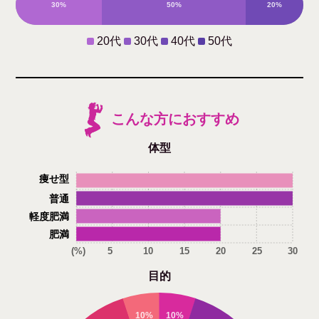
30%
50%
20%
0%
20代
30代
40代
50代
こんな方におすすめ
体型
痩せ型
普通
軽度肥満
肥満
(%)
5
10
15
20
25
30
目的
10%
10%