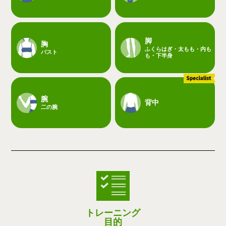
脚
胸
ふくらはぎ・太もも・内も
バスト
も・下半身
腕
背中
二の腕
トレーニング
目的