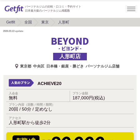
パーソナルジムの比較・口コミ・予約サイト
日本最大級のパーソナルジム掲載数
Getfit
全国
東京
人形町
2026.03.13
update
BEYOND
- ビヨンド -
人形町店
東京都
中央区
日本橋・銀座・勝どき
パーソナルジム店舗
ACHIEVE20
入会金
プラン金額
無料
187,000円(税込)
プラン内容（回数 / 時間 / 期間）
20回 / 50分 / 定めなし
アクセス
人形町駅から徒歩2分