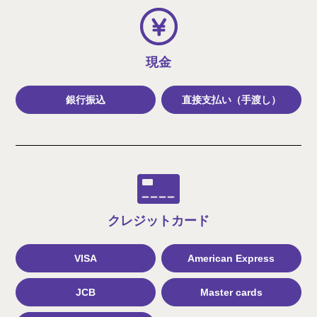
現金
銀行振込
直接支払い（手渡し）
クレジット
カード
VISA
American Express
JCB
Master cards