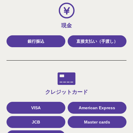
現金
銀行振込
直接支払い（手渡し）
クレジット
カード
VISA
American Express
JCB
Master cards