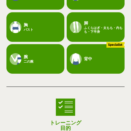
脚
胸
ふくらはぎ・太もも・内も
バスト
も・下半身
腕
背中
二の腕
トレーニング
目的