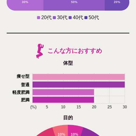
30%
50%
20%
0%
20代
30代
40代
50代
こんな方におすすめ
体型
痩せ型
普通
軽度肥満
肥満
(%)
5
10
15
20
25
30
目的
10%
10%