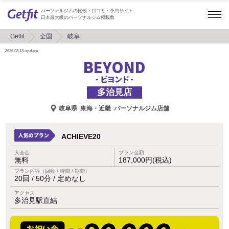
パーソナルジムの比較・口コミ・予約サイト
日本最大級のパーソナルジム掲載数
Getfit
全国
岐阜
2026.03.13
update
BEYOND
- ビヨンド -
多治見店
岐阜県
東海・近畿
パーソナルジム店舗
ACHIEVE20
入会金
プラン金額
無料
187,000円(税込)
プラン内容（回数 / 時間 / 期間）
20回 / 50分 / 定めなし
アクセス
多治見駅直結