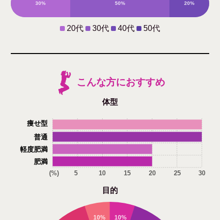
30%
50%
20%
0%
20代
30代
40代
50代
こんな方におすすめ
体型
痩せ型
普通
軽度肥満
肥満
(%)
5
10
15
20
25
30
目的
10%
10%