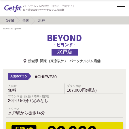
パーソナルジムの比較・口コミ・予約サイト
日本最大級のパーソナルジム掲載数
Getfit
全国
水戸
2026.03.13
update
BEYOND
- ビヨンド -
水戸店
茨城県
関東（東京以外）
パーソナルジム店舗
ACHIEVE20
入会金
プラン金額
無料
187,000円(税込)
プラン内容（回数 / 時間 / 期間）
20回 / 50分 / 定めなし
アクセス
水戸駅から徒歩14分