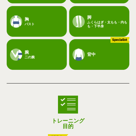
脚
胸
ふくらはぎ・太もも・内も
バスト
も・下半身
腕
背中
二の腕
トレーニング
目的