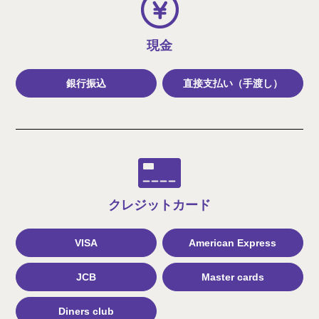
現金
銀行振込
直接支払い（手渡し）
クレジット
カード
VISA
American Express
JCB
Master cards
Diners club