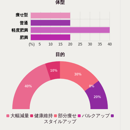
体型
痩せ型
普通
軽度肥満
肥満
(%)
5
10
15
20
25
30
35
40
目的
10%
30%
40%
0%
20%
大幅減量
健康維持
部分痩せ
バルクアップ
スタイルアップ