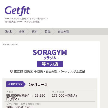
パーソナルジムの比較・口コミ・予約サイト
日本最大級のパーソナルジム掲載数
Getfit
全国
東京
目黒
自由が丘
2026.03.13
update
SORAGYM
- ソラジム -
等々力店
東京都
目黒区
中目黒・自由が丘
パーソナルジム店舗
2か月コース
入会金
プラン金額
55,000円(税込)
→
25,250
176,000円(税込)
円(税込)
プラン内容（回数 / 時間 / 期間）
16回 / 60分 / 90日