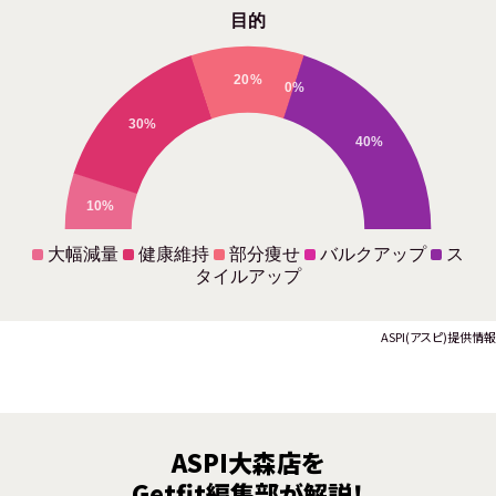
目的
20%
0%
30%
40%
10%
大幅減量
健康維持
部分痩せ
バルクアップ
ス
タイルアップ
ASPI(アスピ)提供情報
ASPI大森店を
Getfit編集部が解説！