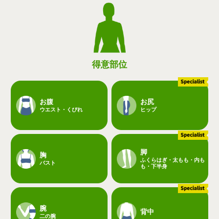
得意部位
お腹
お尻
ウエスト・くびれ
ヒップ
脚
胸
ふくらはぎ・太もも・内も
バスト
も・下半身
腕
背中
二の腕