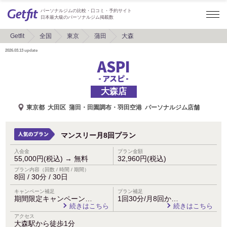
パーソナルジムの比較・口コミ・予約サイト
日本最大級のパーソナルジム掲載数
Getfit
全国
東京
蒲田
大森
2026.03.13
update
ASPI
- アスピ -
大森店
東京都
大田区
蒲田・田園調布・羽田空港
パーソナルジム店舗
マンスリー月8回プラン
入会金
プラン金額
55,000円(税込)
→
無料
32,960円(税込)
プラン内容（回数 / 時間 / 期間）
8回 / 30分 / 30日
キャンペーン補足
プラン補足
期間限定キャンペーン…
1回30分/月8回か…
続きはこちら
続きはこちら
アクセス
大森駅から徒歩1分