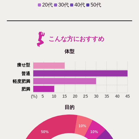
20代
30代
40代
50代
こんな方におすすめ
体型
痩せ型
普通
軽度肥満
肥満
(%)
5
10
15
20
25
30
35
40
45
目的
10%
50%
10%