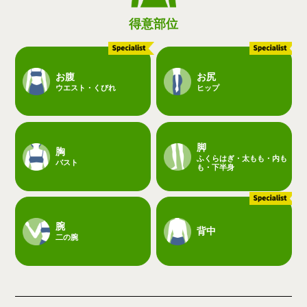
得意部位
お腹
お尻
ウエスト・くびれ
ヒップ
脚
胸
ふくらはぎ・太もも・内も
バスト
も・下半身
腕
背中
二の腕