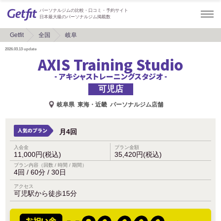
パーソナルジムの比較・口コミ・予約サイト
日本最大級のパーソナルジム掲載数
Getfit
全国
岐阜
2026.03.13
update
AXIS Training Studio
- アキシャストレーニングスタジオ -
可児店
岐阜県
東海・近畿
パーソナルジム店舗
月4回
入会金
プラン金額
11,000円(税込)
35,420円(税込)
プラン内容（回数 / 時間 / 期間）
4回 / 60分 / 30日
アクセス
可児駅から徒歩15分