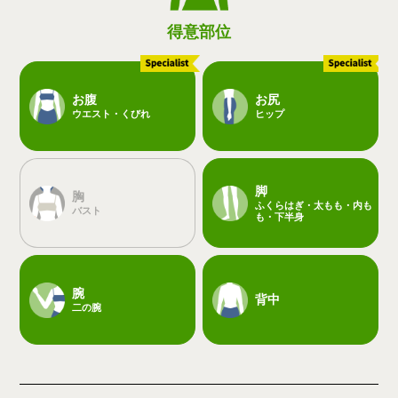
得意部位
お腹
お尻
ウエスト・くびれ
ヒップ
脚
胸
ふくらはぎ・太もも・内も
バスト
も・下半身
腕
背中
二の腕