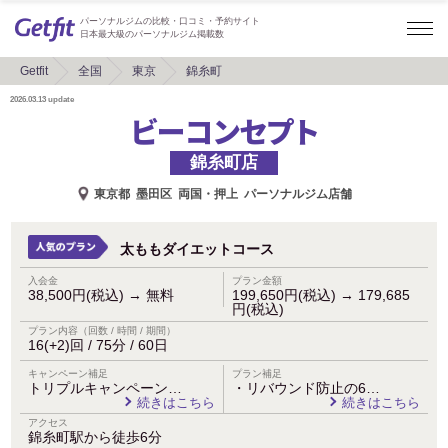
パーソナルジムの比較・口コミ・予約サイト
日本最大級のパーソナルジム掲載数
Getfit
全国
東京
錦糸町
2026.03.13
update
ビーコンセプト
錦糸町店
東京都
墨田区
両国・押上
パーソナルジム店舗
太ももダイエットコース
入会金
プラン金額
38,500円(税込)
→
無料
199,650円(税込)
→
179,685
円(税込)
プラン内容（回数 / 時間 / 期間）
16(+2)回 / 75分 / 60日
キャンペーン補足
プラン補足
トリプルキャンペーン…
・リバウンド防止の6…
続きはこちら
続きはこちら
アクセス
錦糸町駅から徒歩6分