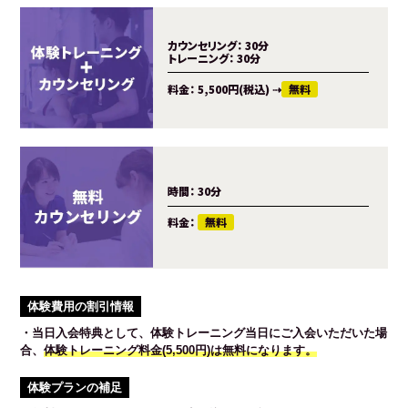
カウンセリング：
30分
トレーニング：
30分
料金：
5,500円(税込)
⇢
無料
時間：
30分
料金：
無料
体験費用の割引情報
・当日入会特典として、体験トレーニング当日にご入会いただいた場
合、
体験トレーニング料金(5,500円)は無料になります。
体験プランの補足