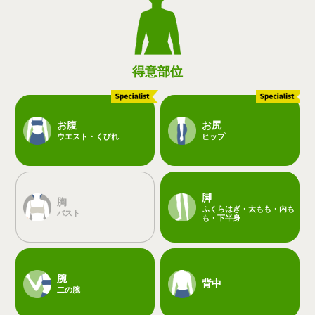
得意部位
お腹
お尻
ウエスト・くびれ
ヒップ
脚
胸
ふくらはぎ・太もも・内も
バスト
も・下半身
腕
背中
二の腕