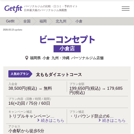
パーソナルジムの比較・口コミ・予約サイト
日本最大級のパーソナルジム掲載数
Getfit
全国
福岡
北九州
小倉
2026.03.13
update
ビーコンセプト
小倉店
福岡県
小倉
九州・沖縄
パーソナルジム店舗
太ももダイエットコース
入会金
プラン金額
38,500円(税込)
→
無料
199,650円(税込)
→
179,685
円(税込)
プラン内容（回数 / 時間 / 期間）
16(+2)回 / 75分 / 60日
キャンペーン補足
プラン補足
トリプルキャンペーン…
・リバウンド防止の6…
続きはこちら
続きはこちら
アクセス
小倉駅から徒歩5分