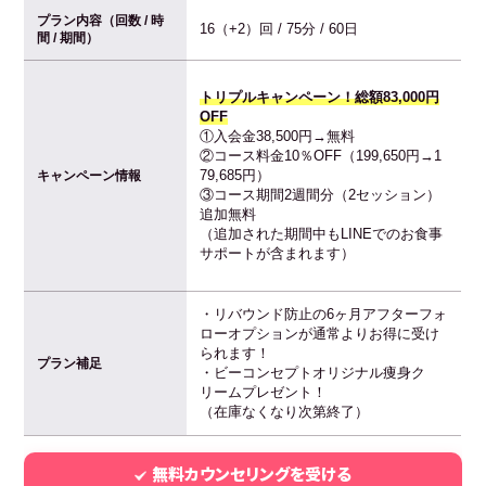
プラン内容（回数 / 時
16（+2）回 / 75分 / 60日
間 / 期間）
トリプルキャンペーン！総額83,000円
OFF
①入会金38,500円→無料
②コース料金10％OFF（199,650円→1
79,685円）
キャンペーン情報
③コース期間2週間分（2セッション）
追加無料
（追加された期間中もLINEでのお食事
サポートが含まれます）
・リバウンド防止の6ヶ月アフターフォ
ローオプションが通常よりお得に受け
られます！
プラン補足
・ビーコンセプトオリジナル痩身ク
リームプレゼント！
（在庫なくなり次第終了）
無料カウンセリングを受ける