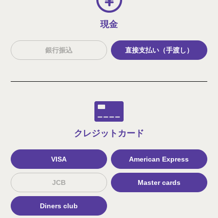
現金
銀行振込
直接支払い（手渡し）
クレジット
カード
VISA
American Express
JCB
Master cards
Diners club