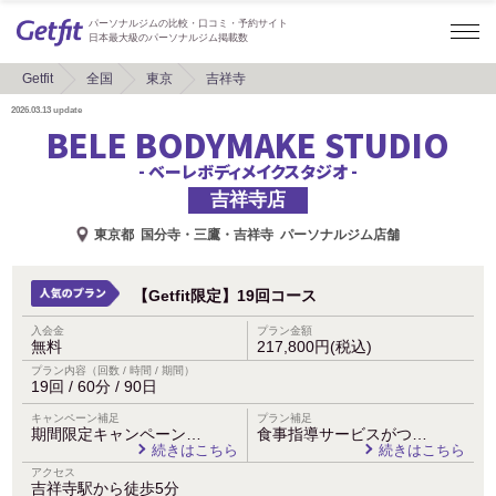
パーソナルジムの比較・口コミ・予約サイト
日本最大級のパーソナルジム掲載数
Getfit
全国
東京
吉祥寺
2026.03.13
update
BELE BODYMAKE STUDIO
- ベーレボディメイクスタジオ -
吉祥寺店
東京都
国分寺・三鷹・吉祥寺
パーソナルジム店舗
【Getfit限定】19回コース
入会金
プラン金額
無料
217,800円(税込)
プラン内容（回数 / 時間 / 期間）
19回 / 60分 / 90日
キャンペーン補足
プラン補足
期間限定キャンペーン…
食事指導サービスがつ…
続きはこちら
続きはこちら
アクセス
吉祥寺駅から徒歩5分