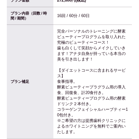
272,800円(税込)
プラン金額
プラン内容（回数 / 時
16回 / 60分 / 60日
間 / 期間）
完全パーソナルのトレーニングに酵素
ビューティープログラムを取り入れた
究極のビューティーコース！
歯も白くして笑顔からメイクしていき
ます！アナタ自身が持っている本当の
美を引き出します！
【ダイエットコースに含まれるサービ
ス】
食事指導。
プラン補足
酵素ビューティープラグラム用の導入
食、回復食、計20食付き。
酵素ビューティープログラム用の酵素
ドリンク２本付き。
コラーゲンフェイシャルハーブティー1
0包付き。
※ご希望の方は提携歯科クリニックに
よるホワイトニングを無料でご案内い
たします。