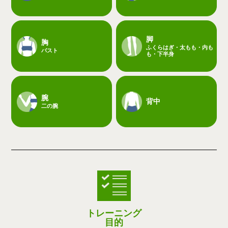
脚
胸
ふくらはぎ・太もも・内も
バスト
も・下半身
腕
背中
二の腕
トレーニング
目的