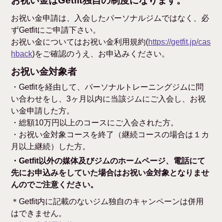
お祝い金はGetfit独自の制度になります。
お祝い金申請は、入会したパーソナルジムではなく、必
ずGetfitにご申請下さい。
お祝い金についてはお祝い金利用規約(
https://getfit.jp/cas
hback
)をご確認のうえ、お申込みください。
お祝い金対象者
・Getfitを経由して、パーソナルトレーニングジムに問
い合わせをし、3ヶ月以内に当該ジムにご入会し、お祝
い金申請した方。
・総額10万円以上のコースにご入会された方。
・お祝い金対象コースを終了（継続コースの場合は１カ
月以上継続）した方。
・Getfit以外の媒体及びジムのホームページ、電話にて
先にお申込みをしていた場合はお祝い金対象となりませ
んのでご注意ください。
＊Getfit内に記載のないジム独自のキャンペーンは併用
はできません。